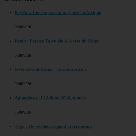
PayPal : Une expansion majeure en Afrique
06/08/2026
Bénin : Patrice Talon élu à la tête du Sénat
06/08/2026
GVA devient Canal+ Telecom Africa
06/08/2026
Agbogboza : L’ édition 2026 annulée
05/08/2026
Togo : 160 écoles risquent la fermeture