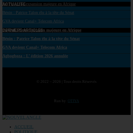
ACTUALITE
PayPal : Une expansion majeure en Afrique
Bénin : Patrice Talon élu à la tête du Sénat
GVA devient Canal+ Telecom Africa
DERNIERS ARTICLES
PayPal : Une expansion majeure en Afrique
Bénin : Patrice Talon élu à la tête du Sénat
GVA devient Canal+ Telecom Africa
Agbogboza : L’ édition 2026 annulée
© 2022 – 2026 | Tous droits Réservés
Run by
OTIYA
ACCUEIL
POLITIQUE