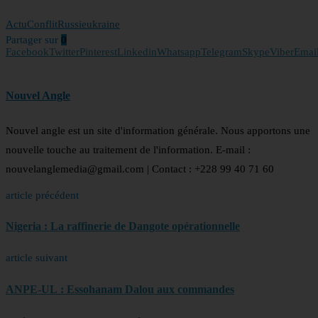
Actu
Conflit
Russie
ukraine
Partager sur
0
Facebook
Twitter
Pinterest
Linkedin
Whatsapp
Telegram
Skype
Viber
Emai
Nouvel Angle
Nouvel angle est un site d'information générale. Nous apportons une
nouvelle touche au traitement de l'information. E-mail :
nouvelanglemedia@gmail.com | Contact : +228 99 40 71 60
article précédent
Nigeria : La raffinerie de Dangote opérationnelle
article suivant
ANPE-UL : Essohanam Dalou aux commandes