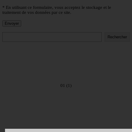
* En utilisant ce formulaire, vous acceptez le stockage et le
traitement de vos données par ce site.
Rechercher
Rechercher
01 (1)