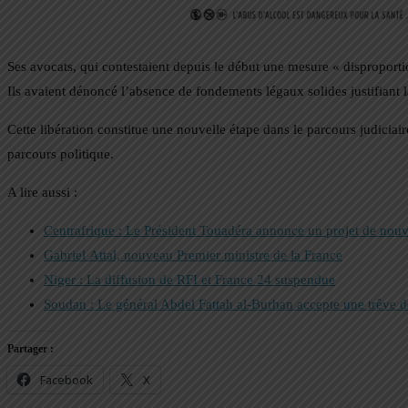
Ses avocats, qui contestaient depuis le début une mesure « disproporti
Ils avaient dénoncé l’absence de fondements légaux solides justifiant l
Cette libération constitue une nouvelle étape dans le parcours judicia
parcours politique.
A lire aussi :
Centrafrique : Le Président Touadéra annonce un projet de nouve
Gabriel Attal, nouveau Premier ministre de la France
Niger : La diffusion de RFI et France 24 suspendue
Soudan : Le général Abdel Fattah al-Burhan accepte une trêve 
Partager :
Facebook
X