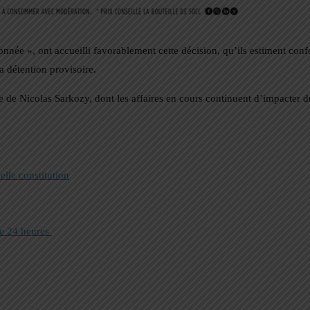
onnée », ont accueilli favorablement cette décision, qu’ils estiment conf
a détention provisoire.
ire de Nicolas Sarkozy, dont les affaires en cours continuent d’impacter
lle constitution
de 24 heures