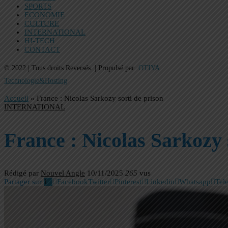
SPORTS
ECONOMIE
CULTURE
INTERNATIONAL
HI-TECH
CONTACT
© 2022 | Tous droits Reversés. | Propulsé par
OTIYA
Technologie&Hosting
Accueil
»
France : Nicolas Sarkozy sorti de prison
INTERNATIONAL
France : Nicolas Sarkozy 
Rédigé par
Nouvel Angle
10/11/2025
265
vus
Partager sur
1
Facebook
Twitter
Pinterest
Linkedin
Whatsapp
Tel