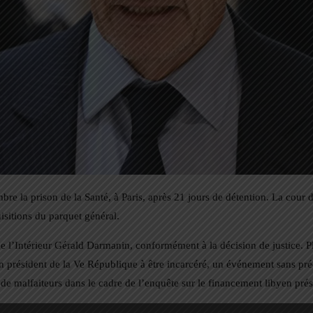
re la prison de la Santé, à Paris, après 21 jours de détention. La cour 
uisitions du parquet général.
 de l’Intérieur Gérald Darmanin, conformément à la décision de justice. P
en président de la Ve République à être incarcéré, un événement sans pr
on de malfaiteurs dans le cadre de l’enquête sur le financement libyen pr