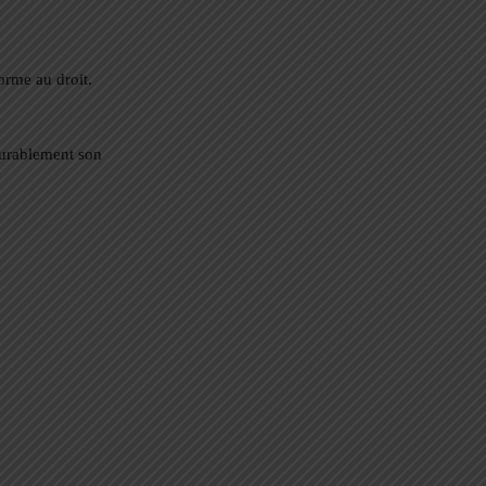
orme au droit.
 durablement son