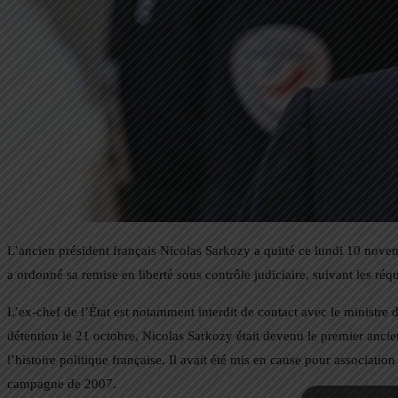
L’ancien président français Nicolas Sarkozy a quitté ce lundi 10 novemb
a ordonné sa remise en liberté sous contrôle judiciaire, suivant les réq
L’ex-chef de l’État est notamment interdit de contact avec le ministre
détention le 21 octobre, Nicolas Sarkozy était devenu le premier anci
l’histoire politique française. Il avait été mis en cause pour associati
campagne de 2007.