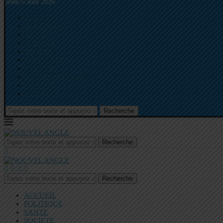
jeudi 6 août 2026
ACCUEIL
POLITIQUE
SANTE
SOCIETE
SPORTS
ECONOMIE
CULTURE
INTERNATIONAL
HI-TECH
CONTACT
Recherche
Recherche
Recherche
ACCUEIL
POLITIQUE
SANTE
SOCIETE