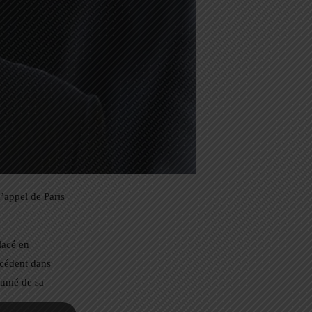
d’appel de Paris
lacé en
écédent dans
ésumé de sa