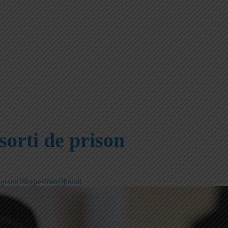
sorti de prison
egram
Skype
Viber
Email