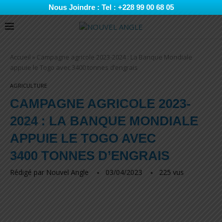
Nous Joindre : Tel : +228 99 00 68 05
Accueil
»
Campagne agricole 2023-2024 : La Banque Mondiale
appuie le Togo avec 3400 tonnes d’engrais
AGRICULTURE
CAMPAGNE AGRICOLE 2023-
2024 : LA BANQUE MONDIALE
APPUIE LE TOGO AVEC
3400 TONNES D’ENGRAIS
Rédigé par
Nouvel Angle
03/04/2023
225
vus