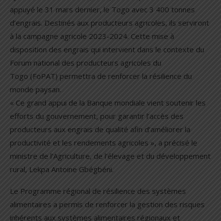
appuyé le 31 mars dernier, le Togo avec 3 400 tonnes
d’engrais. Destinés aux producteurs agricoles, ils serviront
à la campagne agricole 2023-2024. Cette mise à
disposition des engrais qui intervient dans le contexte du
Forum national des producteurs agricoles du
Togo (FoPAT) permettra de renforcer la résilience du
monde paysan.
« Ce grand appui de la Banque mondiale vient soutenir les
efforts du gouvernement, pour garantir l’accès des
producteurs aux engrais de qualité afin d’améliorer la
productivité et les rendements agricoles », a précisé le
ministre de l’Agriculture, de l’élevage et du développement
rural, Lekpa Antoine Gbégbéni.
Le Programme régional de résilience des systèmes
alimentaires a permis de renforcer la gestion des risques
inhérents aux systèmes alimentaires régionaux et