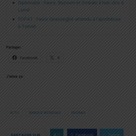
Diplomatie : Faure, Bazoum et Embalo à huit-clos à
Lomé
FOPAT : Faure Gnassingbé attendu à l’apothéose
à Tsévié
Partager :
Facebook
X
J’aime ça :
ACTU
BANQUE MONDIALE
ENGRAIS
0
PARTAGER SUR
Facebook
Twitter