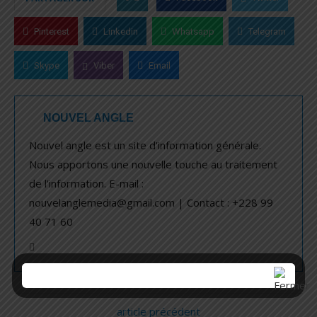
Pinterest
Linkedin
Whatsapp
Telegram
Skype
Viber
Email
NOUVEL ANGLE
Nouvel angle est un site d'information générale.
Nous apportons une nouvelle touche au traitement
de l'information. E-mail :
nouvelanglemedia@gmail.com | Contact : +228 99
40 71 60
article précédent