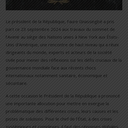
Le président de la République, Faure Gnassingbé a pris
part ce 23 septembre 2024 aux travaux du sommet de
l’Avenir au siège des Nations unies à New York aux États-
Unis d’Amérique, une rencontre de haut niveau qui a réuni
dirigeants du monde, experts et acteurs de la société
civile pour mener des réflexions sur les défis cruciaux de la
gouvernance mondiale face aux récents chocs
internationaux notamment sanitaire, économique et
sécuritaire.
A cette occasion le Président de la République a prononcé
une importante allocution pour mettre en exergue la
problématique des différentes crises, leurs causes et les
pistes de solutions. Pour le chef de l’État, à des crises
systémiques et complexes, il faut des réponses globales