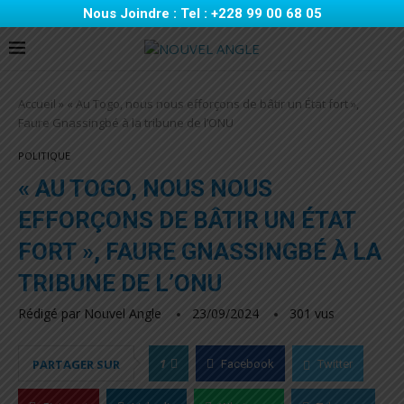
Nous Joindre : Tel : +228 99 00 68 05
Accueil
»
« Au Togo, nous nous efforçons de bâtir un État fort »,
Faure Gnassingbé à la tribune de l’ONU
POLITIQUE
« AU TOGO, NOUS NOUS
EFFORÇONS DE BÂTIR UN ÉTAT
FORT », FAURE GNASSINGBÉ À LA
TRIBUNE DE L’ONU
Rédigé par
Nouvel Angle
23/09/2024
301
vus
1
PARTAGER SUR
Facebook
Twitter