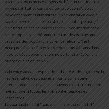
« Au Togo, nous nous efforçons de bâtir un État fort. Nous
voyons cet État au centre de toute solution d’aide au
développement et humanitaire, en collaboration avec le
secteur privé et la société civile. Je constate que malgré
les efforts de ces dernières années, l’aide internationale
reste trop souvent déconnectée tant des besoins que des
capacités des populations qui en bénéficient. C’est
pourquoi il faut renforcer le rôle des États africains dans
l’aide au développement comme partenaire réellement
stratégique et équitable ».
Cela exige aussi le respect de la dignité et de l’égalité de la
représentation des peuples africains sur la scène
internationale, car « Nous ne pouvons construire un avenir
meilleur que si toutes les voix sont entendues et
respectées ».
Les partenaires bilatéraux et multilatéraux ont félicité le