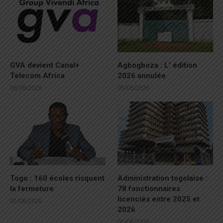
GVA devient Canal+
Agbogboza : L’ édition
Telecom Africa
2026 annulée
06/08/2026
05/08/2026
Togo : 160 écoles risquent
Administration togolaise :
la fermeture
78 fonctionnaires
licenciés entre 2025 et
05/08/2026
2026
05/08/2026