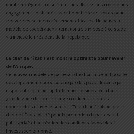
nombreux égards, obsolète et nos discussions comme nos
engagements multilatéraux ont montré leurs limites pour
trouver des solutions réellement efficaces. Un nouveau
modèle de coopération internationale s’impose à ce stade
» a indiqué le Président de la République.
Le chef de l’État s’est montré optimiste pour l’avenir
de l’Afrique.
Ce nouveau modèle de partenariat est un impératif pour le
développement socioéconomique des pays africains qui
disposent déjà d’un capital humain considérable, d’une
grande zone de libre-échange continentale et des
opportunités d’investissement. C’est donc à raison que le
chef de l’État a plaidé pour la promotion du partenariat
public-privé et la création des conditions favorables à
l’investissement privé.