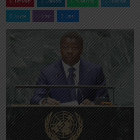
Pinterest
Linkedin
Whatsapp
Telegram
Skype
Viber
Email