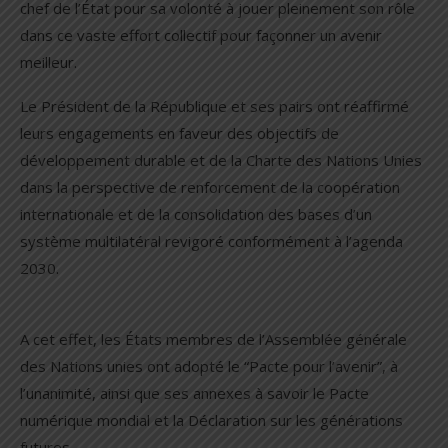
chef de l’État pour sa volonté à jouer pleinement son rôle
dans ce vaste effort collectif pour façonner un avenir
meilleur.
Le Président de la République et ses pairs ont réaffirmé
leurs engagements en faveur des objectifs de
développement durable et de la Charte des Nations Unies
dans la perspective de renforcement de la coopération
internationale et de la consolidation des bases d’un
système multilatéral revigoré conformément à l’agenda
2030.
A cet effet, les États membres de l’Assemblée générale
des Nations unies ont adopté le “Pacte pour l’avenir”, à
l’unanimité, ainsi que ses annexes à savoir le Pacte
numérique mondial et la Déclaration sur les générations
futures.