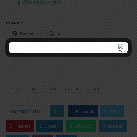
préfet d’Agoè-Nyivé
Partager :
Facebook
X
J’aime ça :
79E AG
ACTU
FAURE GNASSIGBÉ
ONU
1
PARTAGER SUR
Facebook
Twitter
Pinterest
Linkedin
Whatsapp
Telegram