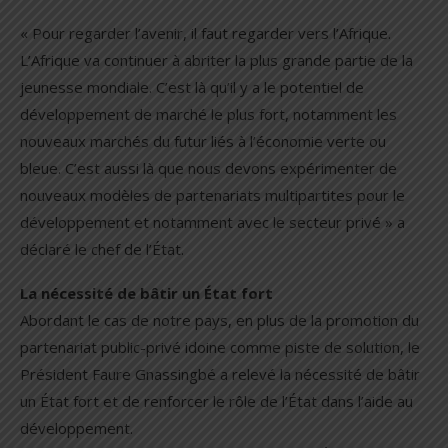
« Pour regarder l’avenir, il faut regarder vers l’Afrique.
L’Afrique va continuer à abriter la plus grande partie de la
jeunesse mondiale. C’est là qu’il y a le potentiel de
développement de marché le plus fort, notamment les
nouveaux marchés du futur liés à l’économie verte ou
bleue. C’est aussi là que nous devons expérimenter de
nouveaux modèles de partenariats multipartites pour le
développement et notamment avec le secteur privé » a
déclaré le chef de l’État.
La nécessité de bâtir un État fort
Abordant le cas de notre pays, en plus de la promotion du
partenariat public-privé idoine comme piste de solution, le
Président Faure Gnassingbé a relevé la nécessité de bâtir
un État fort et de renforcer le rôle de l’État dans l’aide au
développement.