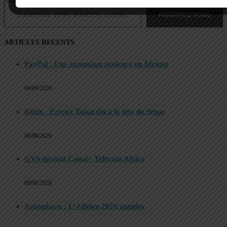
Abonnez-vous
ARTICLES RECENTS
PayPal : Une expansion majeure en Afrique
06/08/2026
Bénin : Patrice Talon élu à la tête du Sénat
06/08/2026
GVA devient Canal+ Telecom Africa
06/08/2026
Agbogboza : L’ édition 2026 annulée