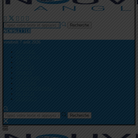
Recherche
NEWSLETTER
vendredi 7 août 2026
ACCUEIL
POLITIQUE
SANTE
SOCIETE
SPORTS
ECONOMIE
CULTURE
INTERNATIONAL
HI-TECH
CONTACT
Recherche