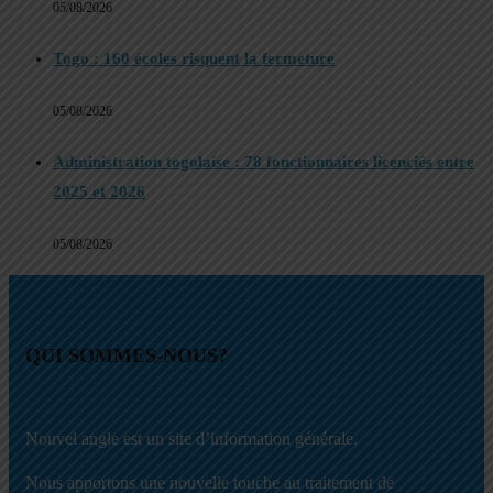
05/08/2026
Togo : 160 écoles risquent la fermeture
05/08/2026
Administration togolaise : 78 fonctionnaires licenciés entre
2025 et 2026
05/08/2026
QUI SOMMES-NOUS?
Nouvel angle est un site d’information générale.
Nous apportons une nouvelle touche au traitement de