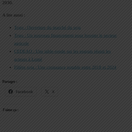
2030.
A lire aussi :
Togo : Ouverture du marché du soja
Togo : Un nouveau financement pour booster le secteur
agricole
CEDEAO : Une table-ronde sur les engrais réunit les
acteurs à Lomé
Filière soja : Une croissance notable entre 2018 et 2024
Partager :
Facebook
X
J’aime ça :