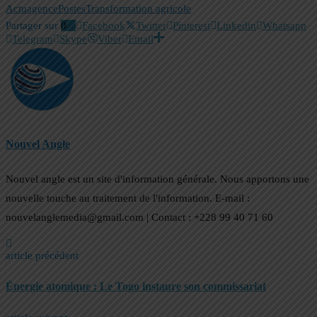
Actu
agence
Postes
Transformation agricole
Partager sur
0
Facebook
Twitter
Pinterest
Linkedin
Whatsapp
Telegram
Skype
Viber
Email
Nouvel Angle
Nouvel angle est un site d'information générale. Nous apportons une
nouvelle touche au traitement de l'information. E-mail :
nouvelanglemedia@gmail.com | Contact : +228 99 40 71 60
article précédent
Énergie atomique : Le Togo instaure son commissariat