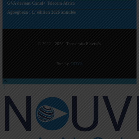
GVA devient Canal+ Telecom Africa
Agbogboza : L’ édition 2026 annulée
© 2022 – 2026 | Tous droits Réservés
Run by
OTIYA