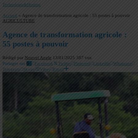
Technologie&Hosting
Accueil
»
Agence de transformation agricole : 55 postes à pouvoir
AGRICULTURE
Agence de transformation agricole :
55 postes à pouvoir
Rédigé par
Nouvel Angle
13/01/2025
387
vus
Partager sur
0
Facebook
Twitter
Pinterest
Linkedin
Whatsapp
Telegram
Skype
Viber
Email