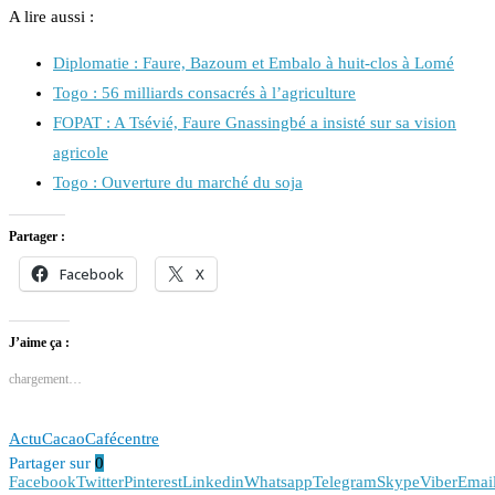
A lire aussi :
Diplomatie : Faure, Bazoum et Embalo à huit-clos à Lomé
Togo : 56 milliards consacrés à l’agriculture
FOPAT : A Tsévié, Faure Gnassingbé a insisté sur sa vision
agricole
Togo : Ouverture du marché du soja
Partager :
Facebook
X
J’aime ça :
chargement…
Actu
Cacao
Café
centre
Partager sur
0
Facebook
Twitter
Pinterest
Linkedin
Whatsapp
Telegram
Skype
Viber
Emai