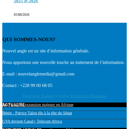
2025 et 2026
05/08/2026
QUI SOMMES-NOUS?
Nouvel angle est un site d’information générale.
Nous apportons une nouvelle touche au traitement de l’information.
E-mail : nouvelanglemedia@gmail.com
Contact : +228 99 00 68 05
Facebook
Twitter
Youtube
Envelope
Whatsapp
ACTUALITE
PayPal : Une expansion majeure en Afrique
Bénin : Patrice Talon élu à la tête du Sénat
GVA devient Canal+ Telecom Africa