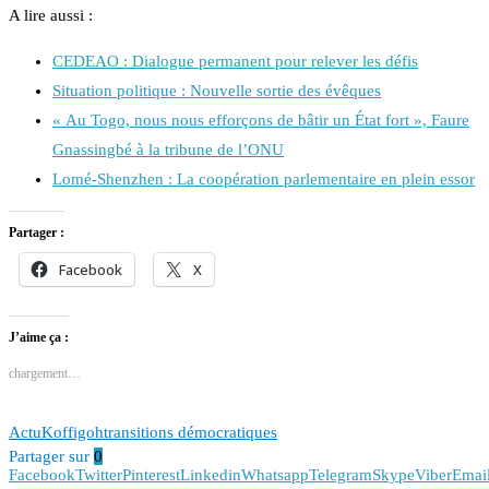
A lire aussi :
CEDEAO : Dialogue permanent pour relever les défis
Situation politique : Nouvelle sortie des évêques
« Au Togo, nous nous efforçons de bâtir un État fort », Faure
Gnassingbé à la tribune de l’ONU
Lomé-Shenzhen : La coopération parlementaire en plein essor
Partager :
Facebook
X
J’aime ça :
chargement…
Actu
Koffigoh
transitions démocratiques
Partager sur
0
Facebook
Twitter
Pinterest
Linkedin
Whatsapp
Telegram
Skype
Viber
Emai