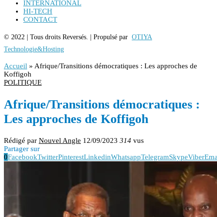
INTERNATIONAL
HI-TECH
CONTACT
© 2022 | Tous droits Reversés. | Propulsé par
OTIYA
Technologie&Hosting
Accueil
»
Afrique/Transitions démocratiques : Les approches de
Koffigoh
POLITIQUE
Afrique/Transitions démocratiques :
Les approches de Koffigoh
Rédigé par
Nouvel Angle
12/09/2023
314
vus
Partager sur
0
Facebook
Twitter
Pinterest
Linkedin
Whatsapp
Telegram
Skype
Viber
Ema