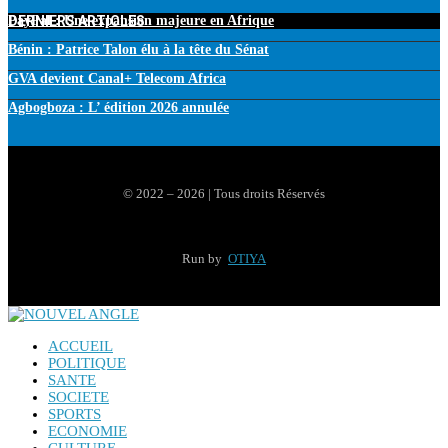
DERNIERS ARTICLES
PayPal : Une expansion majeure en Afrique
Bénin : Patrice Talon élu à la tête du Sénat
GVA devient Canal+ Telecom Africa
Agbogboza : L’ édition 2026 annulée
© 2022 – 2026 | Tous droits Réservés
Run by
OTIYA
ACCUEIL
POLITIQUE
SANTE
SOCIETE
SPORTS
ECONOMIE