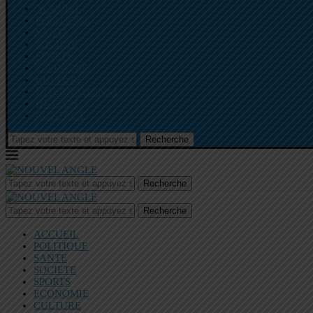
ACCUEIL
POLITIQUE
SANTE
SOCIETE
SPORTS
ECONOMIE
CULTURE
INTERNATIONAL
HI-TECH
CONTACT
Recherche
Recherche
Recherche
ACCUEIL
POLITIQUE
SANTE
SOCIETE
SPORTS
ECONOMIE
CULTURE