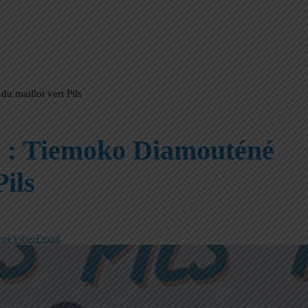
u maillot vert Pils
o : Tiemoko Diamouténé
Pils
ype
Viber
Email