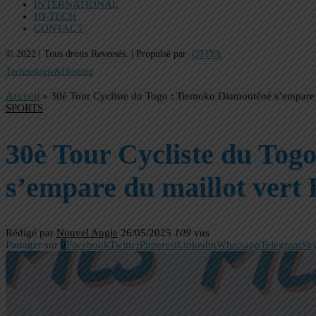
INTERNATIONAL
HI-TECH
CONTACT
© 2022 | Tous droits Reversés. | Propulsé par
OTIYA
Technologie&Hosting
Accueil
»
30è Tour Cycliste du Togo : Tiemoko Diamouténé s’empare d
SPORTS
30è Tour Cycliste du Tog
s’empare du maillot vert 
Rédigé par
Nouvel Angle
26/05/2025
109
vus
Partager sur
0
Facebook
Twitter
Pinterest
Linkedin
Whatsapp
Telegram
Sk