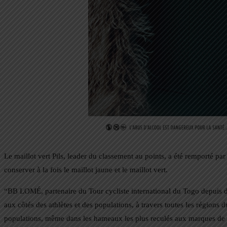
Le maillot vert Pils, leader du classement au points, a été remporté p
conserver à la fois le maillot jaune et le maillot vert.
“BB LOMÉ, partenaire du Tour cycliste international du Togo depuis d
aux côtés des athlètes et des populations, à travers toutes les régions d
populations, même dans les hameaux les plus reculés aux marques de BB 