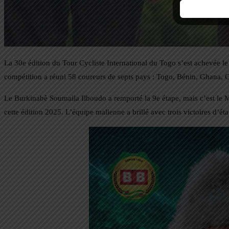
La 30e édition du Tour Cycliste International du Togo s’est achevée 
compétition a réuni 58 coureurs de septs pays : Togo, Bénin, Ghana, C
Le Burkinabè Soumaila Ilboudo a remporté la 9e étape, mais c’est le M
cette édition 2025. L’équipe malienne a brillé avec trois victoires d’éta