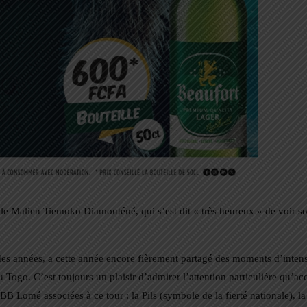
ar le Malien Tiemoko Diamouténé, qui s’est dit « très heureux » de voir s
es années, a cette année encore fièrement partagé des moments d’inten
u Togo. C’est toujours un plaisir d’admirer l’attention particulière qu’ac
Lomé associées à ce tour : la Pils (symbole de la fierté nationale), la 