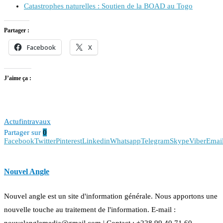
Catastrophes naturelles : Soutien de la BOAD au Togo
Partager :
Facebook
X
J’aime ça :
Actu
fin
travaux
Partager sur
0
Facebook
Twitter
Pinterest
Linkedin
Whatsapp
Telegram
Skype
Viber
Emai
Nouvel Angle
Nouvel angle est un site d'information générale. Nous apportons une
nouvelle touche au traitement de l'information. E-mail :
nouvelanglemedia@gmail.com | Contact : +228 99 40 71 60