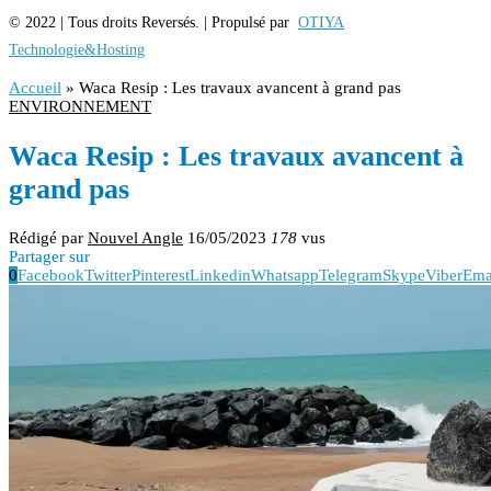
© 2022 | Tous droits Reversés. | Propulsé par
OTIYA
Technologie&Hosting
Accueil
»
Waca Resip : Les travaux avancent à grand pas
ENVIRONNEMENT
Waca Resip : Les travaux avancent à
grand pas
Rédigé par
Nouvel Angle
16/05/2023
178
vus
Partager sur
0
Facebook
Twitter
Pinterest
Linkedin
Whatsapp
Telegram
Skype
Viber
Ema