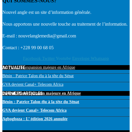
QUI SOMMES-NOUS?
Nouvel angle est un site d’information générale.
Nous apportons une nouvelle touche au traitement de l’information.
E-mail : nouvelanglemedia@gmail.com
Contact : +228 99 00 68 05
Facebook
Twitter
Youtube
Envelope
Whatsapp
ACTUALITE
PayPal : Une expansion majeure en Afrique
Bénin : Patrice Talon élu à la tête du Sénat
GVA devient Canal+ Telecom Africa
DERNIERS ARTICLES
PayPal : Une expansion majeure en Afrique
Bénin : Patrice Talon élu à la tête du Sénat
GVA devient Canal+ Telecom Africa
Agbogboza : L’ édition 2026 annulée