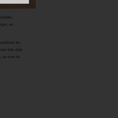
nérables
èque, un
améliorer les
une liste déjà
ré, au nom du