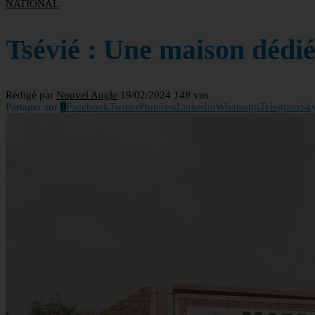
NATIONAL
Tsévié : Une maison dédié
Rédigé par
Nouvel Angle
19/02/2024
148
vus
Partager sur
0
Facebook
Twitter
Pinterest
Linkedin
Whatsapp
Telegram
Sk