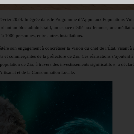
 février 2024. Intégrée dans le Programme d’Appui aux Populations Vul
 abritant un bloc administratif, un espace dédié aux femmes, une médiath
à 1000 personnes, entre autres installations.
tère son engagement à concrétiser la Vision du chef de l’État, visant à 
 et commerçantes de la préfecture de Zio. Ces réalisations s’ajoutent à 
opulation de Zio, à travers des investissements significatifs », a décla
rtisanat et de la Consommation Locale.