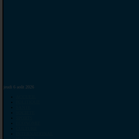
jeudi 6 août 2026
ACCUEIL
POLITIQUE
SANTE
SOCIETE
SPORTS
ECONOMIE
CULTURE
INTERNATIONAL