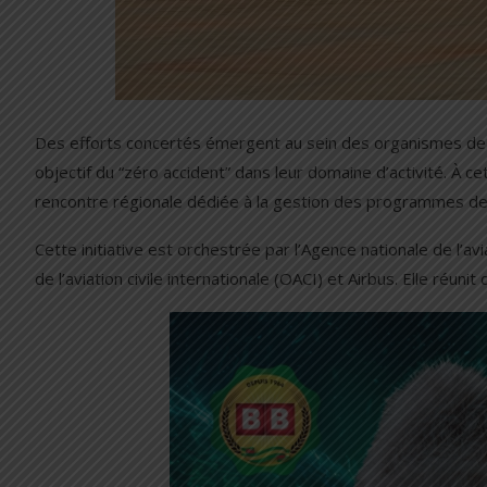
Des efforts concertés émergent au sein des organismes de m
objectif du “zéro accident” dans leur domaine d’activité. À cet
rencontre régionale dédiée à la gestion des programmes de 
Cette initiative est orchestrée par l’Agence nationale de l’a
de l’aviation civile internationale (OACI) et Airbus. Elle réun