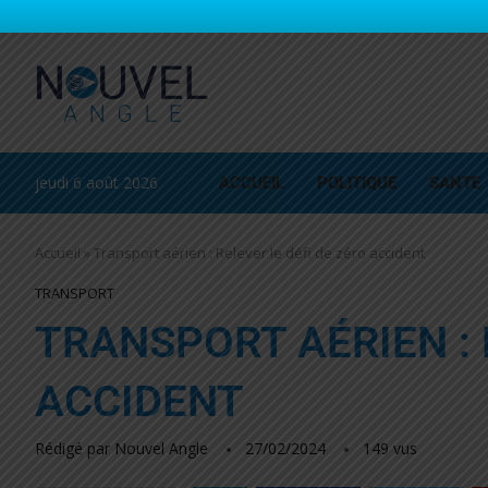
jeudi 6 août 2026
ACCUEIL
POLITIQUE
SANTE
Accueil
»
Transport aérien : Relever le défi de zéro accident
TRANSPORT
TRANSPORT AÉRIEN : 
ACCIDENT
Rédigé par
Nouvel Angle
27/02/2024
149
vus