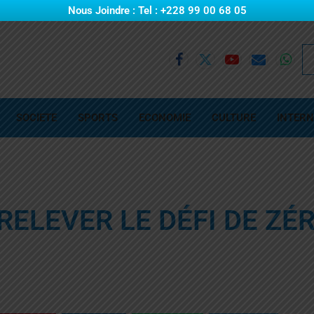
Nous Joindre : Tel : +228 99 00 68 05
SOCIETE
SPORTS
ECONOMIE
CULTURE
INTERN
RELEVER LE DÉFI DE ZÉ