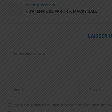
article précédent
« J’AI ENVIE DE PARTIR », MACKY SALL
LAISSER 
Enregistrez mon nom, mon adresse e-mail et mon site Web