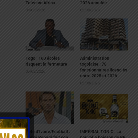
Telecom Africa
2026 annulée
06/08/2026
05/08/2026
Togo : 160 écoles
Administration
risquent la fermeture
togolaise : 78
fonctionnaires licenciés
05/08/2026
entre 2025 et 2026
05/08/2026
Côte d’Ivoire/Football :
IMPÉRIAL TONIC : La
Hervé Renard fait son
nouvelle boisson de BB