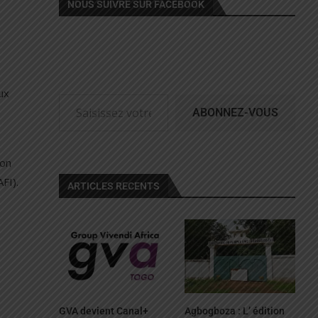
NOUS SUIVRE SUR FACEBOOK
ux
ABONNEZ-VOUS
ion
FI).
ARTICLES RECENTS
GVA devient Canal+
Agbogboza : L’ édition