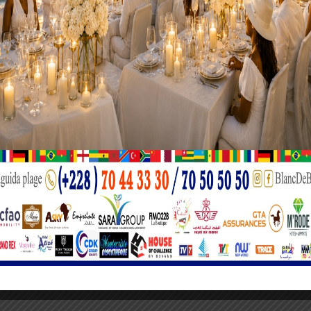
 objectif, notamment la conception d’un programme national de
 des travaux
 booster le trafic aérien