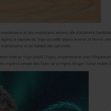
aintenance et des exploitants aériens afin d’atteindre l’ambitie
 égard, la capitale du Togo accueille depuis le lundi 26 février une
maintenance et de fiabilité des aéronefs.
viation civile au Togo (ANAC-Togo), en partenariat avec l’Organisat
it des experts venant des États de la région Afrique Océan-Indien (A