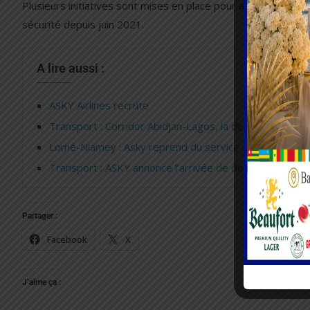
Plusieurs initiatives sont mises en place pour atteindre cet
sécurité depuis juin 2021.
A lire aussi :
ASKY Airlines recrute
Transport : Corridor Abidjan-Lagos, la dernière phase
Lomé-Niamey : Asky reprend du service
Transport : ASKY annonce l’arrivée de deux Boeing pour
Partager :
Facebook
X
J’aime ça :