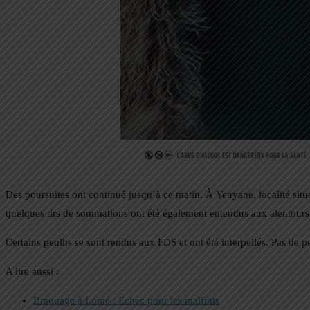
Des poursuites ont continué jusqu’à ce matin. À Yenyane, localité sit
quelques tirs de sommations ont été également entendus aux alentours 
Certains peulhs se sont rendus aux FDS et ont été interpellés. Pas de p
A lire aussi :
Braquage à Lomé : Echec pour les malfrats