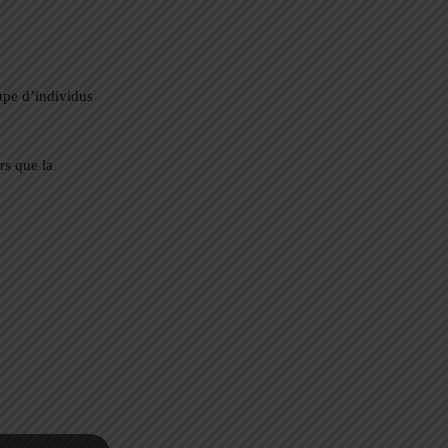
upe d’individus
rs que la