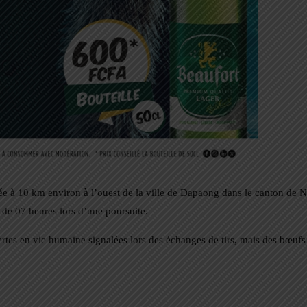
uée à 10 km environ à l’ouest de la ville de Dapaong dans le canton de
de 07 heures lors d’une poursuite.
ertes en vie humaine signalées lors des échanges de tirs, mais des bœufs