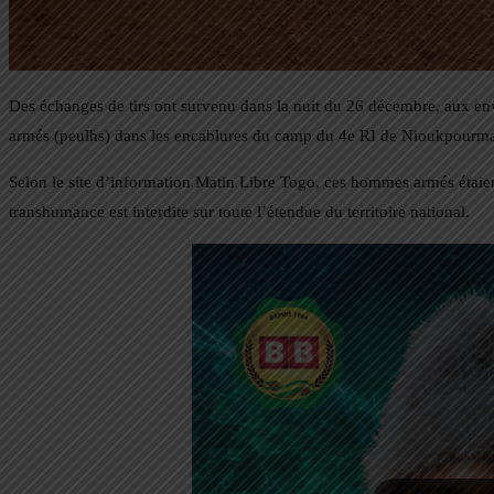
Des échanges de tirs ont survenu dans la nuit du 26 décembre, aux env
armés (peulhs) dans les encablures du camp du 4e RI de Nioukpourm
Selon le site d’information Matin Libre Togo, ces hommes armés étaie
transhumance est interdite sur toute l’étendue du territoire national.