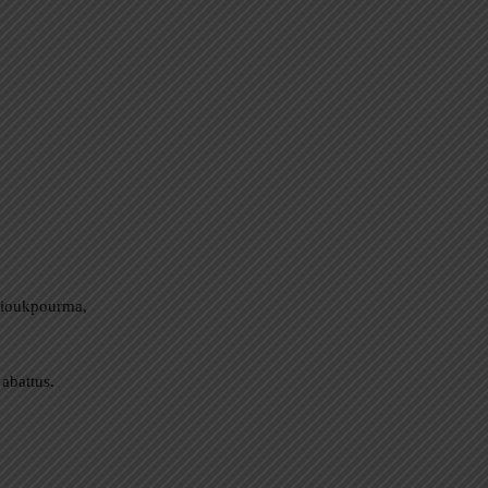
 Nioukpourma,
 abattus.