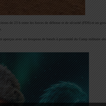
irons de 23 h entre les forces de défense et de sécurité (FDS) et un gro
a.
nt aperçus avec un troupeau de bœufs à proximité du Camp militaire alo