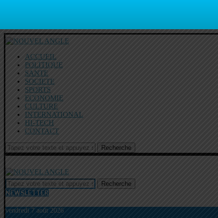
ACCUEIL
POLITIQUE
SANTE
SOCIETE
SPORTS
ECONOMIE
CULTURE
INTERNATIONAL
HI-TECH
CONTACT
Recherche
Recherche
NEWSLETTER
vendredi 7 août 2026