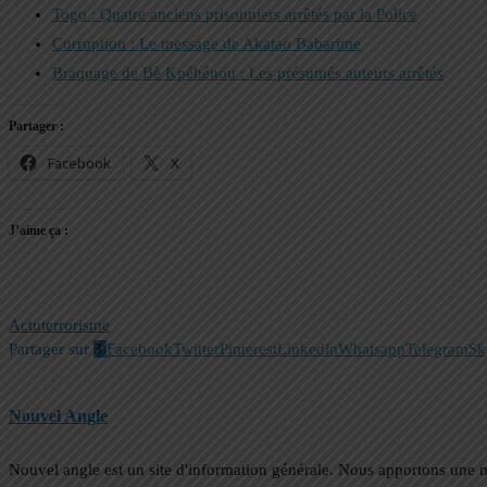
Togo : Quatre anciens prisonniers arrêtés par la Police
Corruption : Le message de Akatao Babarime
Braquage de Bè Kpéhénou : Les présumés auteurs arrêtés
Partager :
Facebook
X
J’aime ça :
Actu
terrorisme
Partager sur
3
Facebook
Twitter
Pinterest
Linkedin
Whatsapp
Telegram
Sk
Nouvel Angle
Nouvel angle est un site d'information générale. Nous apportons une 