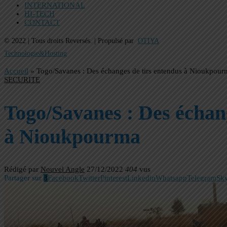
INTERNATIONAL
HI-TECH
CONTACT
© 2022 | Tous droits Reversés. | Propulsé par
OTIYA
Technologie&Hosting
Accueil
»
Togo/Savanes : Des échanges de tirs entendus à Nioukpour
SECURITE
Togo/Savanes : Des échang
à Nioukpourma
Rédigé par
Nouvel Angle
27/12/2022
404
vus
Partager sur
3
Facebook
Twitter
Pinterest
Linkedin
Whatsapp
Telegram
Sk