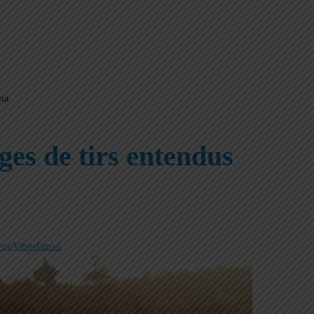
ma
es de tirs entendus
ype
Viber
Email