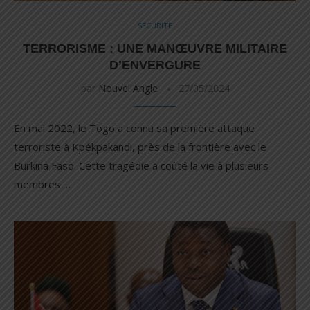
SECURITE
TERRORISME : UNE MANŒUVRE MILITAIRE
D’ENVERGURE
par
Nouvel Angle
27/05/2024
En mai 2022, le Togo a connu sa première attaque
terroriste à Kpékpakandi, près de la frontière avec le
Burkina Faso. Cette tragédie a coûté la vie à plusieurs
membres …