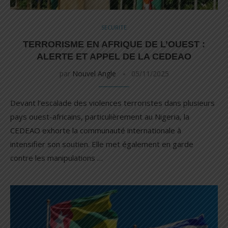
SECURITE
TERRORISME EN AFRIQUE DE L’OUEST :
ALERTE ET APPEL DE LA CEDEAO
par
Nouvel Angle
05/11/2025
Devant l’escalade des violences terroristes dans plusieurs
pays ouest-africains, particulièrement au Nigeria, la
CEDEAO exhorte la communauté internationale à
intensifier son soutien. Elle met également en garde
contre les manipulations …