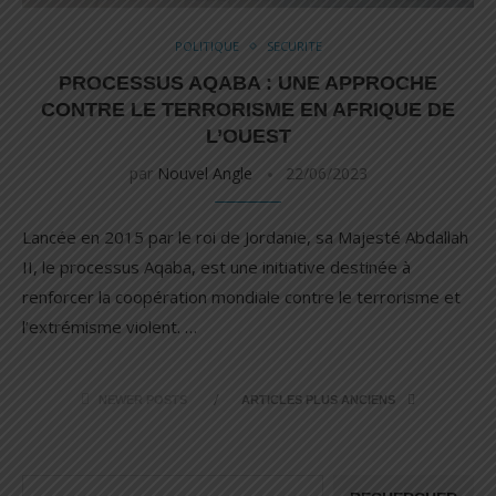
POLITIQUE
SECURITE
PROCESSUS AQABA : UNE APPROCHE
CONTRE LE TERRORISME EN AFRIQUE DE
L’OUEST
par
Nouvel Angle
22/06/2023
Lancée en 2015 par le roi de Jordanie, sa Majesté Abdallah
II, le processus Aqaba, est une initiative destinée à
renforcer la coopération mondiale contre le terrorisme et
l’extrémisme violent. …
NEWER POSTS
ARTICLES PLUS ANCIENS