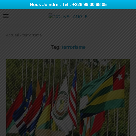
Nous Joindre : Tel : +228 99 00 68 05
Accueil
»
terrorisme
Tag:
terrorisme