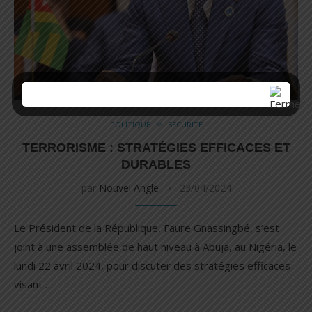
POLITIQUE
SECURITE
TERRORISME : STRATÉGIES EFFICACES ET
DURABLES
par
Nouvel Angle
23/04/2024
Le Président de la République, Faure Gnassingbé, s’est
joint à une assemblée de haut niveau à Abuja, au Nigéria, le
lundi 22 avril 2024, pour discuter des stratégies efficaces
visant …