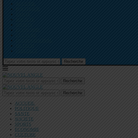
ACCUEIL
POLITIQUE
SANTE
SOCIETE
SPORTS
ECONOMIE
CULTURE
INTERNATIONAL
HI-TECH
CONTACT
Recherche
Recherche
Recherche
ACCUEIL
POLITIQUE
SANTE
SOCIETE
SPORTS
ECONOMIE
CULTURE