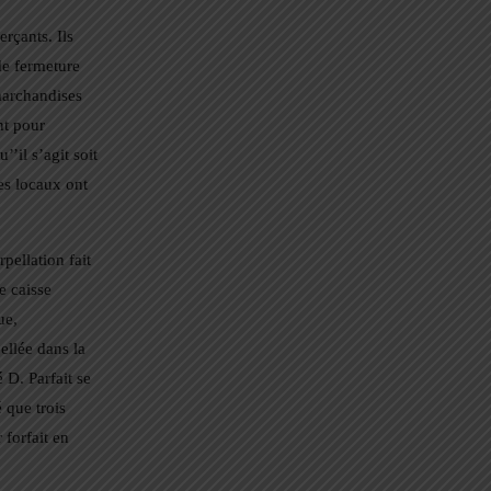
rçants. Ils
 de fermeture
marchandises
nt pour
’il s’agit soit
es locaux ont
pellation fait
e caisse
ue,
ellée dans la
 D. Parfait se
 que trois
 forfait en