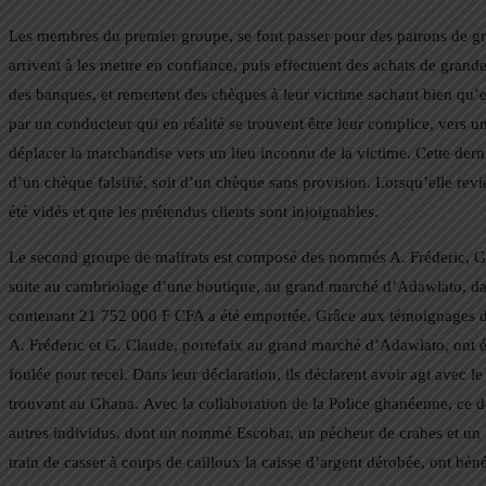
Les membres du premier groupe, se font passer pour des patrons de gr
arrivent à les mettre en confiance, puis effectuent des achats de grande
des banques, et remettent des chèques à leur victime sachant bien qu’e
par un conducteur qui en réalité se trouvent être leur complice, vers u
déplacer la marchandise vers un lieu inconnu de la victime. Cette derniè
d’un chèque falsifié, soit d’un chèque sans provision. Lorsqu’elle rev
été vidés et que les prétendus clients sont injoignables.
Le second groupe de malfrats est composé des nommés A. Fréderic, G. Cl
suite au cambriolage d’une boutique, au grand marché d’Adawlato, da
contenant 21 752 000 F CFA a été emportée. Grâce aux témoignages du vo
A. Fréderic et G. Claude, portefaix au grand marché d’Adawlato, ont é
foulée pour recel. Dans leur déclaration, ils déclarent avoir agi avec 
trouvant au Ghana. Avec la collaboration de la Police ghanéenne, ce der
autres individus, dont un nommé Escobar, un pécheur de crabes et un por
train de casser à coups de cailloux la caisse d’argent dérobée, ont béné