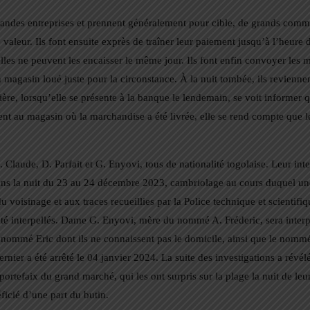
andes entreprises et prennent généralement pour cible, de grands comme
 valeur. Ils font ensuite exprès de traîner leur paiement jusqu’à l’heure
lles ne peuvent les encaisser le même jour. Ils font enfin convoyer les 
n magasin loué juste pour la circonstance. À la nuit tombée, ils revienne
re, lorsqu’elle se présente à la banque le lendemain, se voit informer qu’
ient au magasin où la marchandise a été livrée, elle se rend compte que l
aude, D. Parfait et G. Enyovi, tous de nationalité togolaise. Leur inter
ns la nuit du 23 au 24 décembre 2023, cambriolage au cours duquel un
isinage et aux traces recueillies par la Police technique et scientifiq
té interpellés. Dame G. Enyovi, mère du nommé A. Fréderic, sera interp
le nommé Eric dont ils ne connaissent pas le domicile, ainsi que le nommé
nier a été arrêté le 04 janvier 2024. La suite des investigations a révélé
tefaix du grand marché, qui les ont surpris sur la plage la nuit de leur
ficié d’une part du butin.