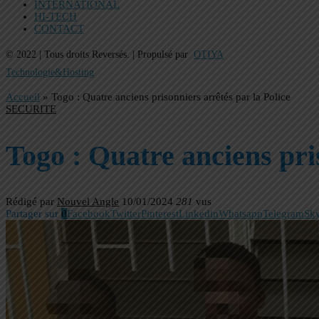
INTERNATIONAL
HI-TECH
CONTACT
© 2022 | Tous droits Reversés. | Propulsé par
OTIYA
Technologie&Hosting
Accueil
»
Togo : Quatre anciens prisonniers arrêtés par la Police
SECURITE
Togo : Quatre anciens pri
Rédigé par
Nouvel Angle
10/01/2024
281
vus
Partager sur
0
Facebook
Twitter
Pinterest
Linkedin
Whatsapp
Telegram
Sk