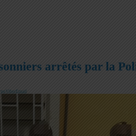
sonniers arrêtés par la Pol
ype
Viber
Email