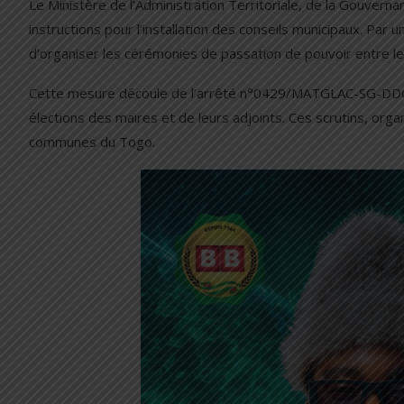
Le Ministère de l’Administration Territoriale, de la Gouvern
instructions pour l’installation des conseils municipaux. Par 
d’organiser les cérémonies de passation de pouvoir entre le
Cette mesure découle de l’arrêté n°0429/MATGLAC-SG-DDCL d
élections des maires et de leurs adjoints. Ces scrutins, org
communes du Togo.