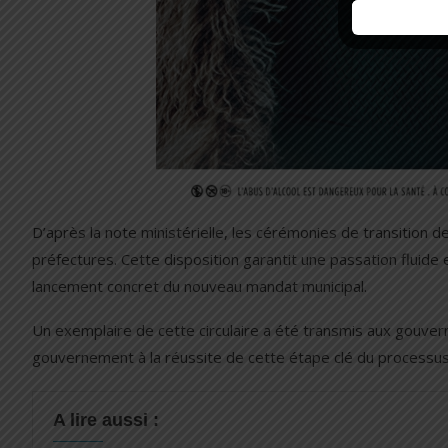
D’après la note ministérielle, les cérémonies de transition
préfectures. Cette disposition garantit une passation fluide et
lancement concret du nouveau mandat municipal.
Un exemplaire de cette circulaire a été transmis aux gouver
gouvernement à la réussite de cette étape clé du processus 
A lire aussi :