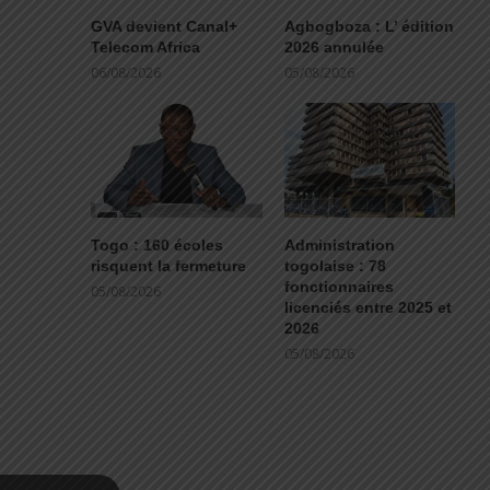
GVA devient Canal+
Agbogboza : L’ édition
Telecom Africa
2026 annulée
06/08/2026
05/08/2026
Togo : 160 écoles
Administration
risquent la fermeture
togolaise : 78
fonctionnaires
05/08/2026
licenciés entre 2025 et
2026
05/08/2026