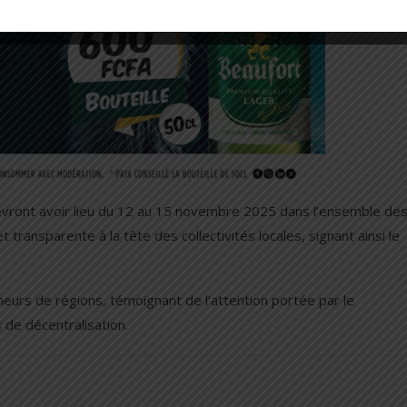
 devront avoir lieu du 12 au 15 novembre 2025 dans l’ensemble de
 transparente à la tête des collectivités locales, signant ainsi le
neurs de régions, témoignant de l’attention portée par le
de décentralisation.