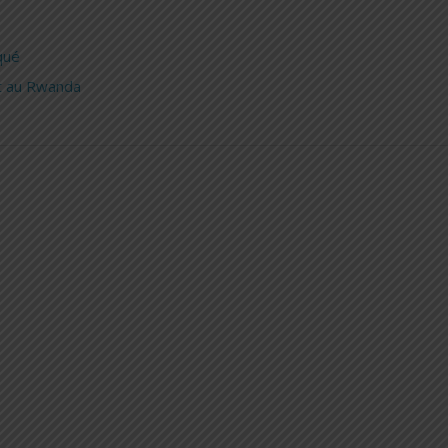
qué
t au Rwanda