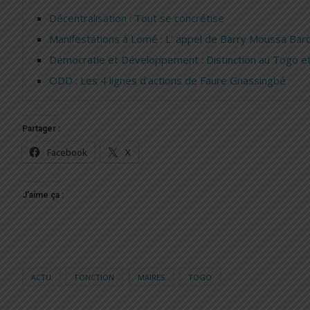
Décentralisation : Tout se concrétise
Manifestations à Lomé : L’ appel de Barry Moussa Bar
Démocratie et Développement : Distinction au Togo e
ODD : Les 4 lignes d’actions de Faure Gnassingbé
Partager :
Facebook
X
J’aime ça :
ACTU
FONCTION
MAIRES
TOGO