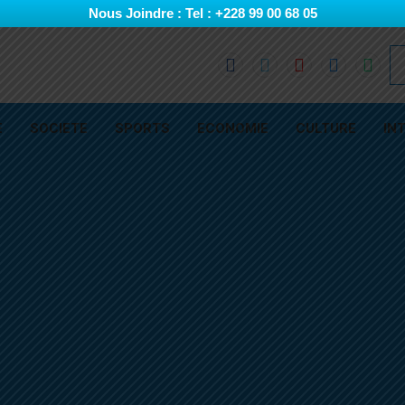
Nous Joindre : Tel : +228 99 00 68 05
E
SOCIETE
SPORTS
ECONOMIE
CULTURE
IN