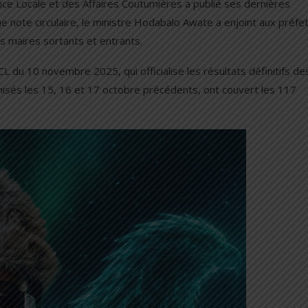
ance Locale et des Affaires Coutumières a publié ses dernières
une note circulaire, le ministre Hodabalo Awate a enjoint aux préfe
s maires sortants et entrants.
u 10 novembre 2025, qui officialise les résultats définitifs de
anisés les 15, 16 et 17 octobre précédents, ont couvert les 117