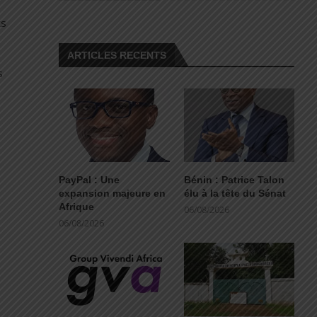
ts
ARTICLES RECENTS
s
PayPal : Une
Bénin : Patrice Talon
expansion majeure en
élu à la tête du Sénat
Afrique
06/08/2026
06/08/2026