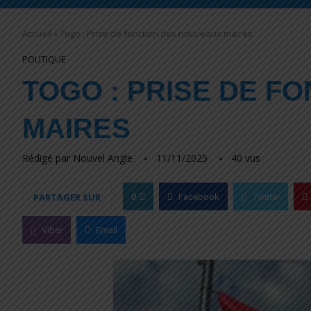
Accueil
»
Togo : Prise de fonction des nouveaux maires
POLITIQUE
TOGO : PRISE DE F
MAIRES
Rédigé par
Nouvel Angle
11/11/2025
40
vus
0
PARTAGER SUR
Facebook
Twitter
Viber
Email