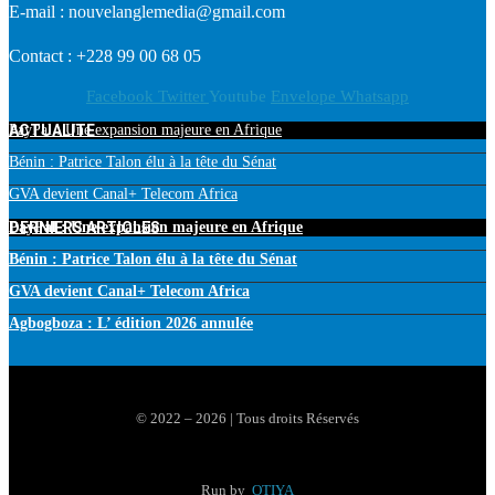
E-mail : nouvelanglemedia@gmail.com
Contact : +228 99 00 68 05
Facebook
Twitter
Youtube
Envelope
Whatsapp
ACTUALITE
PayPal : Une expansion majeure en Afrique
Bénin : Patrice Talon élu à la tête du Sénat
GVA devient Canal+ Telecom Africa
DERNIERS ARTICLES
PayPal : Une expansion majeure en Afrique
Bénin : Patrice Talon élu à la tête du Sénat
GVA devient Canal+ Telecom Africa
Agbogboza : L’ édition 2026 annulée
© 2022 – 2026 | Tous droits Réservés
Run by
OTIYA