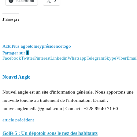
Facebook
X
J’aime ça :
Actu
Pius agbetomey
présidence
togo
Partager sur
1
Facebook
Twitter
Pinterest
Linkedin
Whatsapp
Telegram
Skype
Viber
Emai
Nouvel Angle
Nouvel angle est un site d'information générale. Nous apportons une
nouvelle touche au traitement de l'information. E-mail :
nouvelanglemedia@gmail.com | Contact : +228 99 40 71 60
article précédent
Golfe 5 : Un dépotoir sous le nez des habitants