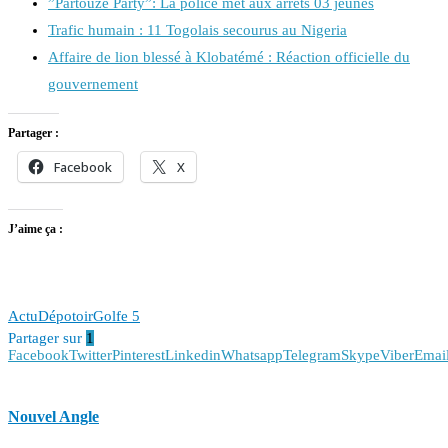
”Partouze Party”: La police met aux arrêts 03 jeunes
Trafic humain : 11 Togolais secourus au Nigeria
Affaire de lion blessé à Klobatémé : Réaction officielle du
gouvernement
Partager :
Facebook
X
J’aime ça :
Actu
Dépotoir
Golfe 5
Partager sur
1
Facebook
Twitter
Pinterest
Linkedin
Whatsapp
Telegram
Skype
Viber
Emai
Nouvel Angle