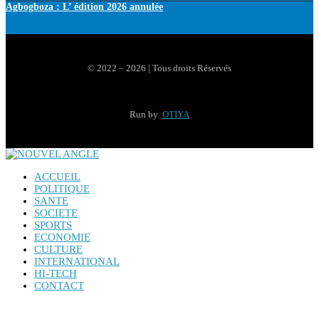
Agbogboza : L’ édition 2026 annulée
© 2022 – 2026 | Tous droits Réservés
Run by
OTIYA
ACCUEIL
POLITIQUE
SANTE
SOCIETE
SPORTS
ECONOMIE
CULTURE
INTERNATIONAL
HI-TECH
CONTACT