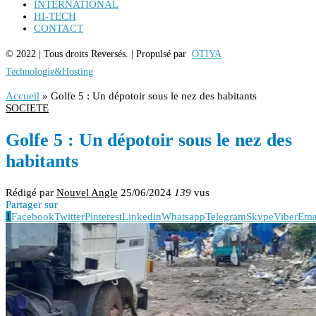
INTERNATIONAL
HI-TECH
CONTACT
© 2022 | Tous droits Reversés. | Propulsé par
OTIYA
Technologie&Hosting
Accueil
»
Golfe 5 : Un dépotoir sous le nez des habitants
SOCIETE
Golfe 5 : Un dépotoir sous le nez des
habitants
Rédigé par
Nouvel Angle
25/06/2024
139
vus
Partager sur
1
Facebook
Twitter
Pinterest
Linkedin
Whatsapp
Telegram
Skype
Viber
Ema