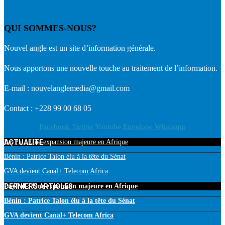
QUI SOMMES-NOUS?
Nouvel angle est un site d’information générale.
Nous apportons une nouvelle touche au traitement de l’information.
E-mail : nouvelanglemedia@gmail.com
Contact : +228 99 00 68 05
Facebook
Twitter
Youtube
Envelope
Whatsapp
ACTUALITE
PayPal : Une expansion majeure en Afrique
Bénin : Patrice Talon élu à la tête du Sénat
GVA devient Canal+ Telecom Africa
DERNIERS ARTICLES
PayPal : Une expansion majeure en Afrique
Bénin : Patrice Talon élu à la tête du Sénat
GVA devient Canal+ Telecom Africa