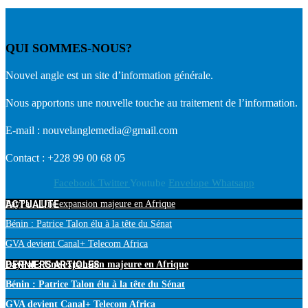
QUI SOMMES-NOUS?
Nouvel angle est un site d’information générale.
Nous apportons une nouvelle touche au traitement de l’information.
E-mail : nouvelanglemedia@gmail.com
Contact : +228 99 00 68 05
Facebook
Twitter
Youtube
Envelope
Whatsapp
ACTUALITE
PayPal : Une expansion majeure en Afrique
Bénin : Patrice Talon élu à la tête du Sénat
GVA devient Canal+ Telecom Africa
DERNIERS ARTICLES
PayPal : Une expansion majeure en Afrique
Bénin : Patrice Talon élu à la tête du Sénat
GVA devient Canal+ Telecom Africa