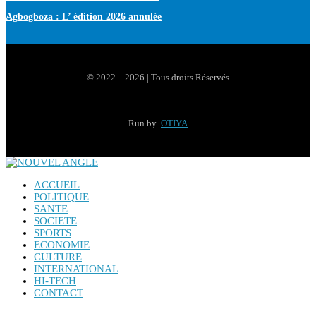
Agbogboza : L’ édition 2026 annulée
© 2022 – 2026 | Tous droits Réservés
Run by
OTIYA
ACCUEIL
POLITIQUE
SANTE
SOCIETE
SPORTS
ECONOMIE
CULTURE
INTERNATIONAL
HI-TECH
CONTACT