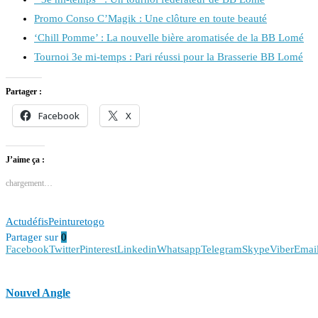
Promo Conso C’Magik : Une clôture en toute beauté
‘Chill Pomme’ : La nouvelle bière aromatisée de la BB Lomé
Tournoi 3e mi-temps : Pari réussi pour la Brasserie BB Lomé
Partager :
Facebook
X
J’aime ça :
chargement…
Actu
défis
Peinture
togo
Partager sur
0
Facebook
Twitter
Pinterest
Linkedin
Whatsapp
Telegram
Skype
Viber
Emai
Nouvel Angle