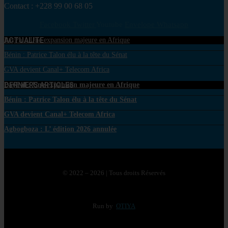
Contact : +228 99 00 68 05
Facebook
Twitter
Youtube
Envelope
Whatsapp
ACTUALITE
PayPal : Une expansion majeure en Afrique
Bénin : Patrice Talon élu à la tête du Sénat
GVA devient Canal+ Telecom Africa
DERNIERS ARTICLES
PayPal : Une expansion majeure en Afrique
Bénin : Patrice Talon élu à la tête du Sénat
GVA devient Canal+ Telecom Africa
Agbogboza : L’ édition 2026 annulée
© 2022 – 2026 | Tous droits Réservés
Run by
OTIYA