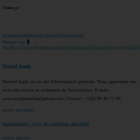
J’aime ça :
Actu
lancement
Salon Cinéna Féminin
togo
Partager sur
0
Facebook
Twitter
Pinterest
Linkedin
Whatsapp
Telegram
Skype
Viber
Emai
Nouvel Angle
Nouvel angle est un site d'information générale. Nous apportons une
nouvelle touche au traitement de l'information. E-mail :
nouvelanglemedia@gmail.com | Contact : +228 99 40 71 60
article précédent
Inondations : Vers des solutions durables
article suivant