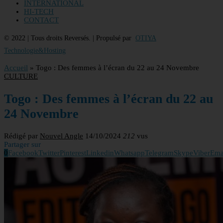
INTERNATIONAL
HI-TECH
CONTACT
© 2022 | Tous droits Reversés. | Propulsé par
OTIYA
Technologie&Hosting
Accueil
»
Togo : Des femmes à l’écran du 22 au 24 Novembre
CULTURE
Togo : Des femmes à l’écran du 22 au
24 Novembre
Rédigé par
Nouvel Angle
14/10/2024
212
vus
Partager sur
0
Facebook
Twitter
Pinterest
Linkedin
Whatsapp
Telegram
Skype
Viber
Ema