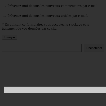
Prévenez-moi de tous les nouveaux commentaires par e-mail.
Prévenez-moi de tous les nouveaux articles par e-mail.
* En utilisant ce formulaire, vous acceptez le stockage et le
traitement de vos données par ce site.
Rechercher
Rechercher