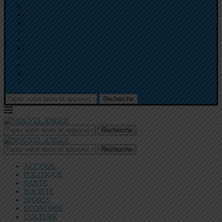
ACCUEIL
POLITIQUE
SANTE
SOCIETE
SPORTS
ECONOMIE
CULTURE
INTERNATIONAL
HI-TECH
CONTACT
Recherche
Recherche
Recherche
ACCUEIL
POLITIQUE
SANTE
SOCIETE
SPORTS
ECONOMIE
CULTURE