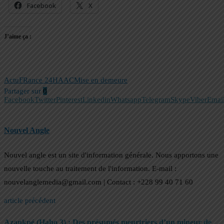
Facebook
X
J’aime ça :
Actu
FRance 24
HAAC
Mise en demeure
Partager sur
0
Facebook
Twitter
Pinterest
Linkedin
Whatsapp
Telegram
Skype
Viber
Emai
Nouvel Angle
Nouvel angle est un site d'information générale. Nous apportons une
nouvelle touche au traitement de l'information. E-mail :
nouvelanglemedia@gmail.com | Contact : +228 99 40 71 60
article précédent
Azankpé (Haho 3) : Des présumés meurtriers d’un mineur de