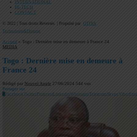
INTERNATIONAL
HI-TECH
CONTACT
© 2022 | Tous droits Reversés. | Propulsé par
OTIYA
Technologie&Hosting
Accueil
»
Togo : Dernière mise en demeure à France 24
MEDIA
Togo : Dernière mise en demeure à
France 24
Rédigé par
Nouvel Angle
27/06/2024
544
vus
Partager sur
0
Facebook
Twitter
Pinterest
Linkedin
Whatsapp
Telegram
Skype
Viber
Ema