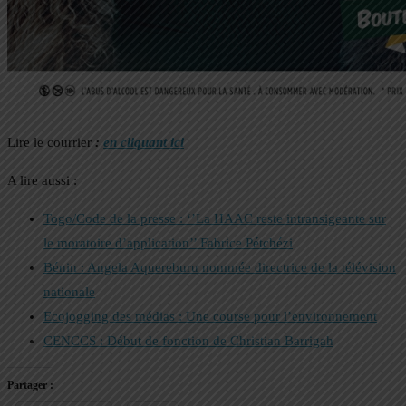
Lire le courrier
:
en cliquant ici
A lire aussi :
Togo/Code de la presse : ‘’La HAAC reste intransigeante sur
le moratoire d’application’’ Fabrice Pétchézi
Bénin : Angela Aquereburu nommée directrice de la télévision
nationale
Ecojogging des médias : Une course pour l’environnement
CENCCS : Début de fonction de Christian Barrigah
Partager :