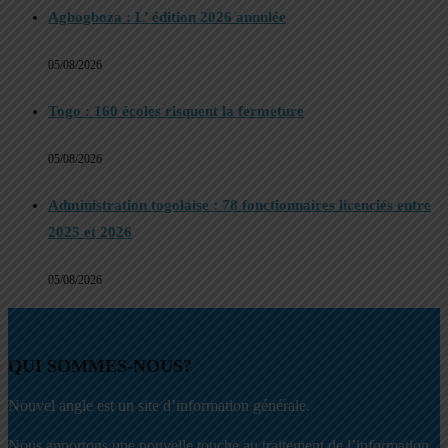
Agbogboza : L’ édition 2026 annulée
05/08/2026
Togo : 160 écoles risquent la fermeture
05/08/2026
Administration togolaise : 78 fonctionnaires licenciés entre
2025 et 2026
05/08/2026
QUI SOMMES-NOUS?
Nouvel angle est un site d’information générale.
Nous apportons une nouvelle touche au traitement de l’information.