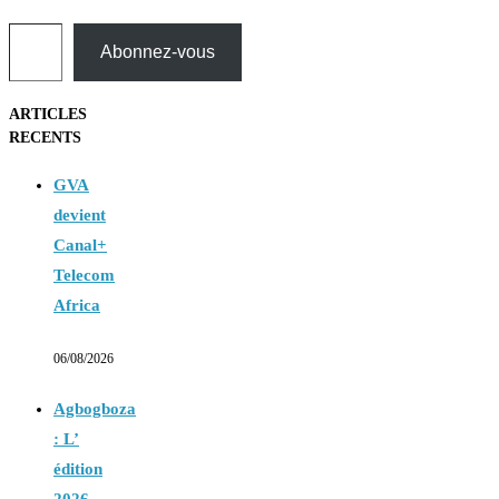
Saisissez votre adresse e-mail…
Abonnez-vous
ARTICLES
RECENTS
GVA
devient
Canal+
Telecom
Africa
06/08/2026
Agbogboza
: L’
édition