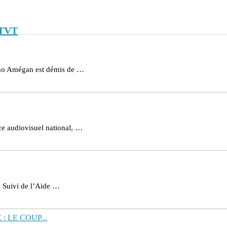
TVT
 Yao Amégan est démis de …
ace audiovisuel national, …
e Suivi de l’Aide …
 LE COUP...