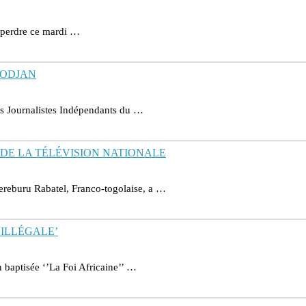
e perdre ce mardi …
BODJAN
des Journalistes Indépendants du …
DE LA TÉLÉVISION NATIONALE
ereburu Rabatel, Franco-togolaise, a …
 ILLÉGALE’
 baptisée ‘’La Foi Africaine’’ …