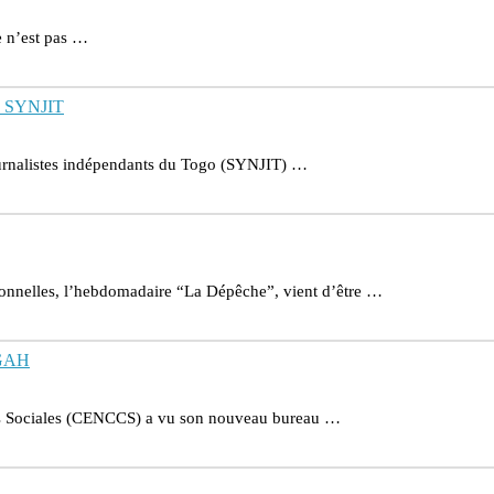
re n’est pas …
 SYNJIT
ournalistes indépendants du Togo (SYNJIT) …
ionnelles, l’hebdomadaire “La Dépêche”, vient d’être …
GAH
ns Sociales (CENCCS) a vu son nouveau bureau …