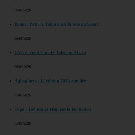
06/08/2026
Bénin : Patrice Talon élu à la tête du Sénat
06/08/2026
GVA devient Canal+ Telecom Africa
06/08/2026
Agbogboza : L’ édition 2026 annulée
05/08/2026
Togo : 160 écoles risquent la fermeture
05/08/2026