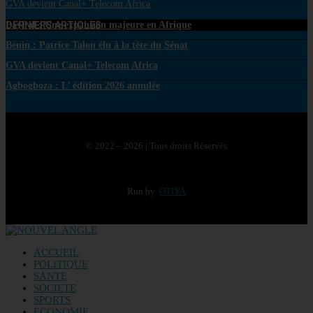
GVA devient Canal+ Telecom Africa
DERNIERS ARTICLES
PayPal : Une expansion majeure en Afrique
Bénin : Patrice Talon élu à la tête du Sénat
GVA devient Canal+ Telecom Africa
Agbogboza : L’ édition 2026 annulée
© 2022 – 2026 | Tous droits Réservés
Run by
OTIYA
ACCUEIL
POLITIQUE
SANTE
SOCIETE
SPORTS
ECONOMIE