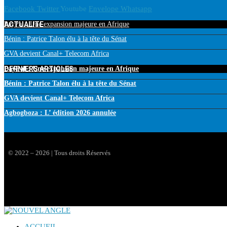
Facebook
Twitter
Youtube
Envelope
Whatsapp
ACTUALITE
PayPal : Une expansion majeure en Afrique
Bénin : Patrice Talon élu à la tête du Sénat
GVA devient Canal+ Telecom Africa
DERNIERS ARTICLES
PayPal : Une expansion majeure en Afrique
Bénin : Patrice Talon élu à la tête du Sénat
GVA devient Canal+ Telecom Africa
Agbogboza : L’ édition 2026 annulée
© 2022 – 2026 | Tous droits Réservés
ACCUEIL