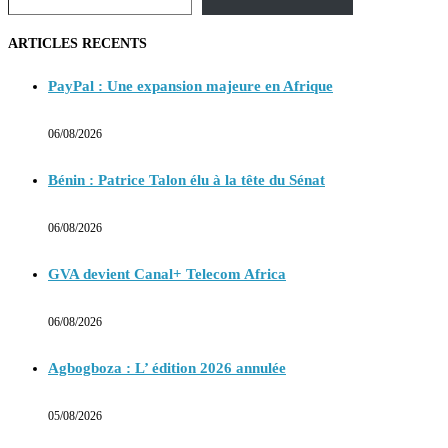
ARTICLES RECENTS
PayPal : Une expansion majeure en Afrique
06/08/2026
Bénin : Patrice Talon élu à la tête du Sénat
06/08/2026
GVA devient Canal+ Telecom Africa
06/08/2026
Agbogboza : L’ édition 2026 annulée
05/08/2026