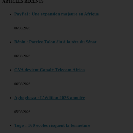
ARTICLES RECENTS
PayPal : Une expansion majeure en Afrique
06/08/2026
Bénin : Patrice Talon élu à la tête du Sénat
06/08/2026
GVA devient Canal+ Telecom Africa
06/08/2026
Agbogboza : L’ édition 2026 annulée
05/08/2026
Togo : 160 écoles risquent la fermeture