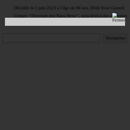
Décédée le 5 juin 2023 à l’âge de 88 ans, Dédé Rose Gameli
Creppy ‘’Doyenne des Nana Benz’’, aura droit à des obsèques
dignes de son rang. Les cérémonies auront …
Rechercher
Rechercher