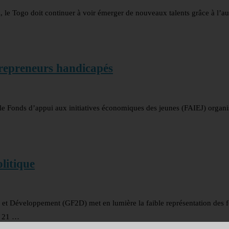
l, le Togo doit continuer à voir émerger de nouveaux talents grâce à l’a
repreneurs handicapés
e Fonds d’appui aux initiatives économiques des jeunes (FAIEJ) organi
litique
 et Développement (GF2D) met en lumière la faible représentation des
t 21 …