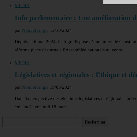
MEDIA
Info parlementaire : Une amélioration du
par
Nouvel Angle
12/10/2024
Depuis le 6 mai 2024, le Togo dispose d’une nouvelle Constitut
réforme place désormais l’Assemblée nationale au centre …
MEDIA
Législatives et régionales : Ethique et d
par
Nouvel Angle
19/03/2024
Dans la perspective des élections législatives et régionales prév
été lancée ce lundi 18 mars …
Rechercher
Rechercher