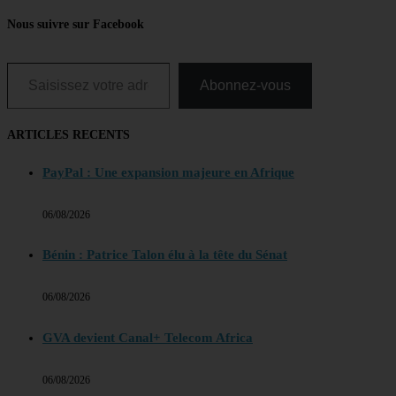
Nous suivre sur Facebook
Saisissez votre adresse e-mail…
Abonnez-vous
ARTICLES RECENTS
PayPal : Une expansion majeure en Afrique
06/08/2026
Bénin : Patrice Talon élu à la tête du Sénat
06/08/2026
GVA devient Canal+ Telecom Africa
06/08/2026