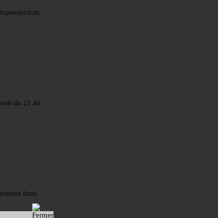
utoproduction.
sent du 21 au
 femmes dans