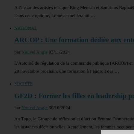
A l’instar des artistes tels que King Mensah et Santrinos Raphaë
Dans cette optique, Lomé accueillera un …
NATIONAL
ARCOP : Une formation dédiée aux ent
par
Nouvel Angle
03/11/2024
L’Autorité de régulation de la commande publique (ARCOP) et l
29 novembre prochain, une formation à l’endroit des …
SOCIETE
GF2D : Former les filles en leadership po
par
Nouvel Angle
30/10/2024
Au Togo, le Groupe de réflexion et d’action Femme Démocratie
les instances décisionnelles. Actuellement, les femmes occupen