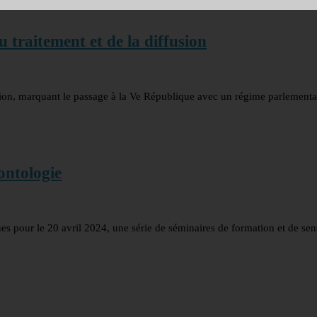
 traitement et de la diffusion
ion, marquant le passage à la Ve République avec un régime parlementai
éontologie
ues pour le 20 avril 2024, une série de séminaires de formation et de sens