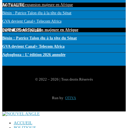
ACTUALITE
PayPal : Une expansion majeure en Afrique
Bénin : Patrice Talon élu à la tête du Sénat
GVA devient Canal+ Telecom Africa
DERNIERS ARTICLES
PayPal : Une expansion majeure en Afrique
Bénin : Patrice Talon élu à la tête du Sénat
GVA devient Canal+ Telecom Africa
Agbogboza : L’ édition 2026 annulée
© 2022 – 2026 | Tous droits Réservés
Run by
OTIYA
ACCUEIL
POLITIQUE