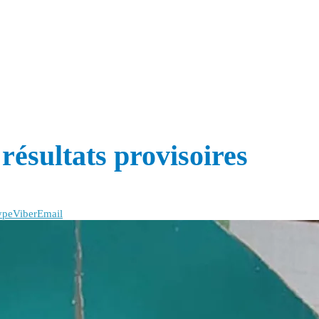
résultats provisoires
ype
Viber
Email