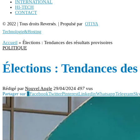
INTERNATIONAL
HI-TECH
CONTACT
© 2022 | Tous droits Reversés. | Propulsé par
OTIYA
Technologie&Hosting
Accueil
»
Élections : Tendances des résultats provisoires
POLITIQUE
Élections : Tendances des 
Rédigé par
Nouvel Angle
29/04/2024
497
vus
Partager sur
1
Facebook
Twitter
Pinterest
Linkedin
Whatsapp
Telegram
Sk