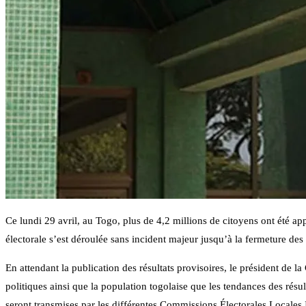
Ce lundi 29 avril, au Togo, plus de 4,2 millions de citoyens ont été a
électorale s’est déroulée sans incident majeur jusqu’à la fermeture des
En attendant la publication des résultats provisoires, le président de 
politiques ainsi que la population togolaise que les tendances des résu
seront transmises par les différentes Commissions Électorales Locales