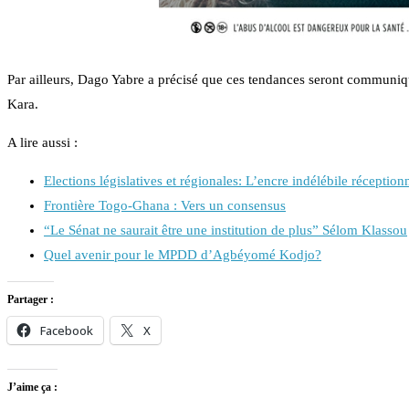
Par ailleurs, Dago Yabre a précisé que ces tendances seront commun
Kara.
A lire aussi :
Elections législatives et régionales: L’encre indélébile réception
Frontière Togo-Ghana : Vers un consensus
“Le Sénat ne saurait être une institution de plus” Sélom Klassou
Quel avenir pour le MPDD d’Agbéyomé Kodjo?
Partager :
Facebook
X
J’aime ça :