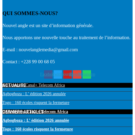
QUI SOMMES-NOUS?
Nouvel angle est un site d’information générale.
Nous apportons une nouvelle touche au traitement de l’information.
E-mail : nouvelanglemedia@gmail.com
Contact : +228 99 00 68 05
Facebook
Twitter
Youtube
Envelope
Whatsapp
ACTUALITE
GVA devient Canal+ Telecom Africa
Agbogboza : L’ édition 2026 annulée
Togo : 160 écoles risquent la fermeture
DERNIERS ARTICLES
GVA devient Canal+ Telecom Africa
Agbogboza : L’ édition 2026 annulée
Togo : 160 écoles risquent la fermeture