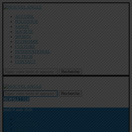
ACCUEIL
POLITIQUE
SANTE
SOCIETE
SPORTS
ECONOMIE
CULTURE
INTERNATIONAL
HI-TECH
CONTACT
Recherche
Recherche
NEWSLETTER
jeudi 6 août 2026
ACCUEIL
POLITIQUE
SANTE