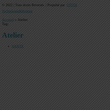
© 2022 | Tous droits Reversés. | Propulsé par
OTIYA
Technologie&Hosting
Accueil
»
Atelier
Tag:
Atelier
SANTE