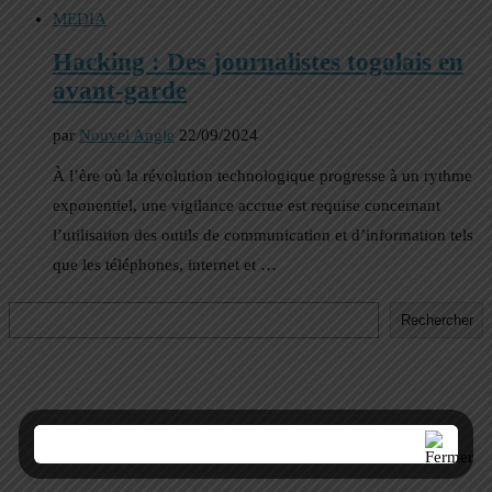
MEDIA
Hacking : Des journalistes togolais en
avant-garde
par
Nouvel Angle
22/09/2024
À l’ère où la révolution technologique progresse à un rythme
exponentiel, une vigilance accrue est requise concernant
l’utilisation des outils de communication et d’information tels
que les téléphones, internet et …
Rechercher
Rechercher