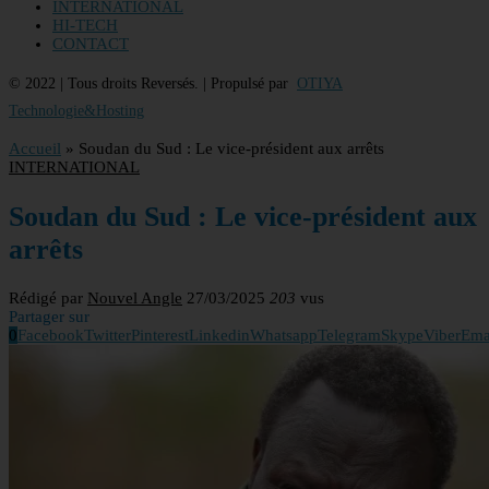
INTERNATIONAL
HI-TECH
CONTACT
© 2022 | Tous droits Reversés. | Propulsé par
OTIYA
Technologie&Hosting
Accueil
»
Soudan du Sud : Le vice-président aux arrêts
INTERNATIONAL
Soudan du Sud : Le vice-président aux
arrêts
Rédigé par
Nouvel Angle
27/03/2025
203
vus
Partager sur
0
Facebook
Twitter
Pinterest
Linkedin
Whatsapp
Telegram
Skype
Viber
Ema