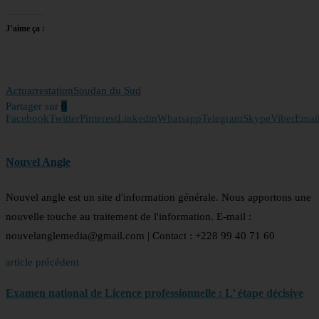
J’aime ça :
Actu
arrestation
Soudan du Sud
Partager sur
0
Facebook
Twitter
Pinterest
Linkedin
Whatsapp
Telegram
Skype
Viber
Emai
Nouvel Angle
Nouvel angle est un site d'information générale. Nous apportons une
nouvelle touche au traitement de l'information. E-mail :
nouvelanglemedia@gmail.com | Contact : +228 99 40 71 60
article précédent
Examen national de Licence professionnelle : L’ étape décisive