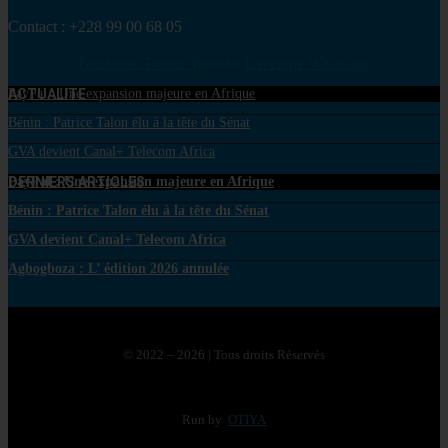
Contact : +228 99 00 68 05
Facebook
Twitter
Youtube
Envelope
Whatsapp
ACTUALITE
PayPal : Une expansion majeure en Afrique
Bénin : Patrice Talon élu à la tête du Sénat
GVA devient Canal+ Telecom Africa
DERNIERS ARTICLES
PayPal : Une expansion majeure en Afrique
Bénin : Patrice Talon élu à la tête du Sénat
GVA devient Canal+ Telecom Africa
Agbogboza : L’ édition 2026 annulée
© 2022 – 2026 | Tous droits Réservés
Run by
OTIYA