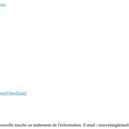
ions
ype
Viber
Email
nouvelle touche au traitement de l'information. E-mail : nouvelanglem