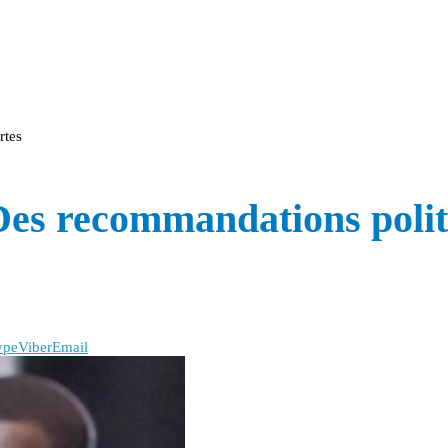
rtes
es recommandations polit
ype
Viber
Email