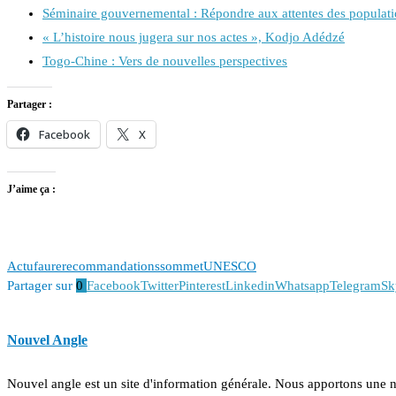
Séminaire gouvernemental : Répondre aux attentes des populat
« L’histoire nous jugera sur nos actes », Kodjo Adédzé
Togo-Chine : Vers de nouvelles perspectives
Partager :
Facebook
X
J’aime ça :
Actu
faure
recommandations
sommet
UNESCO
Partager sur
0
Facebook
Twitter
Pinterest
Linkedin
Whatsapp
Telegram
Sk
Nouvel Angle
Nouvel angle est un site d'information générale. Nous apportons une 