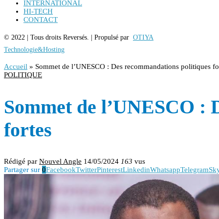
INTERNATIONAL
HI-TECH
CONTACT
© 2022 | Tous droits Reversés. | Propulsé par
OTIYA
Technologie&Hosting
Accueil
»
Sommet de l’UNESCO : Des recommandations politiques fo
POLITIQUE
Sommet de l’UNESCO : D
fortes
Rédigé par
Nouvel Angle
14/05/2024
163
vus
Partager sur
0
Facebook
Twitter
Pinterest
Linkedin
Whatsapp
Telegram
Sk