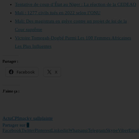
Tentative de coup d’État au Niger : La réaction de la CEDEAO
Mali : 1277 civils tués en 2022 selon l’ONU
Mali: Des magistrats en grève contre un projet de loi de la
Cour suprême
Victoire Tomegah-Dogbé Parmi Les 100 Femmes Africaines
Les Plus Influentes
Partager :
Facebook
X
J’aime ça :
Actu
CPI
macky sall
plainte
Partager sur
0
Facebook
Twitter
Pinterest
Linkedin
Whatsapp
Telegram
Skype
Viber
Emai