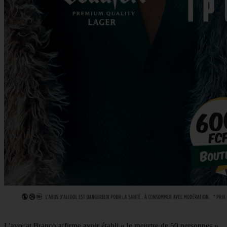
L’avocat Branco affirme avoir établi « le meurtre de 50 personnes »