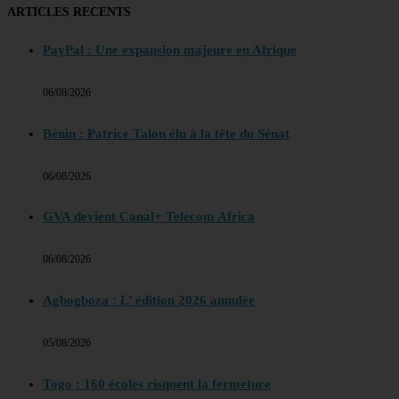
ARTICLES RECENTS
PayPal : Une expansion majeure en Afrique
06/08/2026
Bénin : Patrice Talon élu à la tête du Sénat
06/08/2026
GVA devient Canal+ Telecom Africa
06/08/2026
Agbogboza : L’ édition 2026 annulée
05/08/2026
Togo : 160 écoles risquent la fermeture