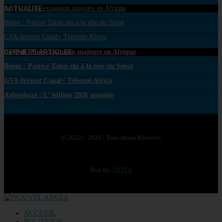
ACTUALITE
PayPal : Une expansion majeure en Afrique
Bénin : Patrice Talon élu à la tête du Sénat
GVA devient Canal+ Telecom Africa
DERNIERS ARTICLES
PayPal : Une expansion majeure en Afrique
Bénin : Patrice Talon élu à la tête du Sénat
GVA devient Canal+ Telecom Africa
Agbogboza : L’ édition 2026 annulée
© 2022 – 2026 | Tous droits Réservés
Run by
OTIYA
ACCUEIL
POLITIQUE