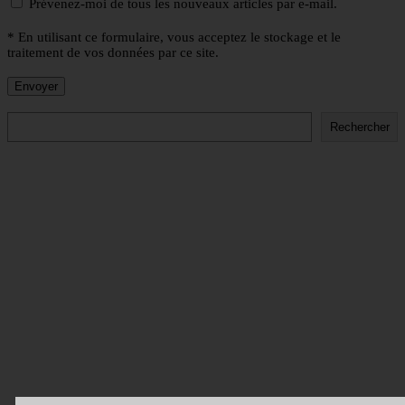
Prévenez-moi de tous les nouveaux articles par e-mail.
* En utilisant ce formulaire, vous acceptez le stockage et le
traitement de vos données par ce site.
Rechercher
Rechercher