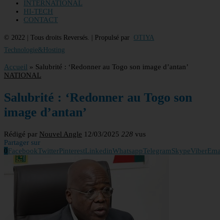
INTERNATIONAL
HI-TECH
CONTACT
© 2022 | Tous droits Reversés. | Propulsé par
OTIYA
Technologie&Hosting
Accueil
»
Salubrité : ‘Redonner au Togo son image d’antan’
NATIONAL
Salubrité : ‘Redonner au Togo son
image d’antan’
Rédigé par
Nouvel Angle
12/03/2025
228
vus
Partager sur
0
Facebook
Twitter
Pinterest
Linkedin
Whatsapp
Telegram
Skype
Viber
Ema