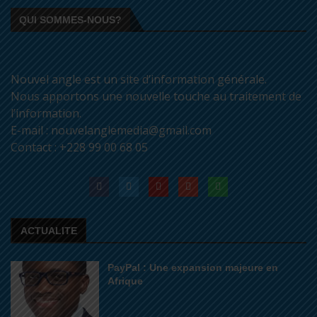
QUI SOMMES-NOUS?
Nouvel angle est un site d’information générale.
Nous apportons une nouvelle touche au traitement de
l’information.
E-mail : nouvelanglemedia@gmail.com
Contact : +228 99 00 68 05
ACTUALITE
PayPal : Une expansion majeure en
Afrique