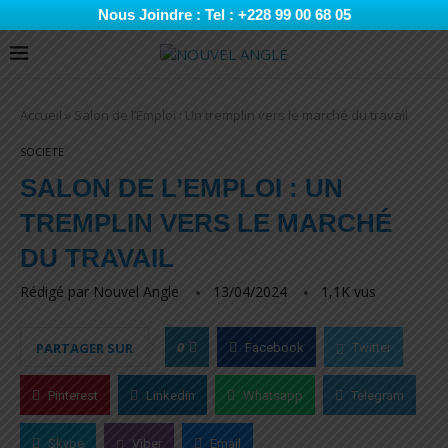
Nous Joindre : Tel : +228 99 00 68 05
Accueil
»
Salon de l’Emploi : Un tremplin vers le marché du travail
SOCIETE
SALON DE L’EMPLOI : UN
TREMPLIN VERS LE MARCHÉ
DU TRAVAIL
Rédigé par
Nouvel Angle
13/04/2024
1,1K
vus
0
PARTAGER SUR
Facebook
Twitter
Pinterest
Linkedin
Whatsapp
Telegram
Skype
Viber
Email