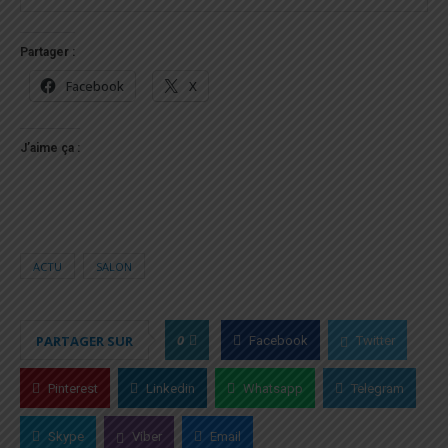
Partager :
Facebook
X
J’aime ça :
ACTU
SALON
0
PARTAGER SUR
Facebook
Twitter
Pinterest
Linkedin
Whatsapp
Telegram
Skype
Viber
Email