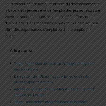
Le directeur de cabinet du ministère du développement à
la base, de la jeunesse et de l’emploi des jeunes, Yawotsè
Vovor, a souligné l’importance de ce défi, affirmant que
des projets et des mécanismes ont été mis en place pour
offrir des opportunités d’emploi ou d’auto emploi aux
jeunes.
A lire aussi :
Togo: Disparition de “Maman Creppy”, la doyenne
des Nana Benz
Délégation de l’UE au Togo : À la recherche du
photographe talentueux
Agression du député Guy-Marius Sagna : Toute la
lumière sur l’incident
Togo: Deux bébés meurent dans un incendie