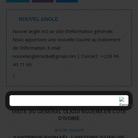
NOUVEL ANGLE
Nouvel angle est un site d'information générale.
Nous apportons une nouvelle touche au traitement
de l'information. E-mail :
nouvelanglemedia@gmail.com | Contact : +228 99
40 71 60
article précédent
VISITE DU GÉNÉRAL OLIGUI NGUEMA EN CÔTE
D’IVOIRE
article suivant
SANTRINOS RAPHAËL, L’HISTOIRE D’UNE VIE