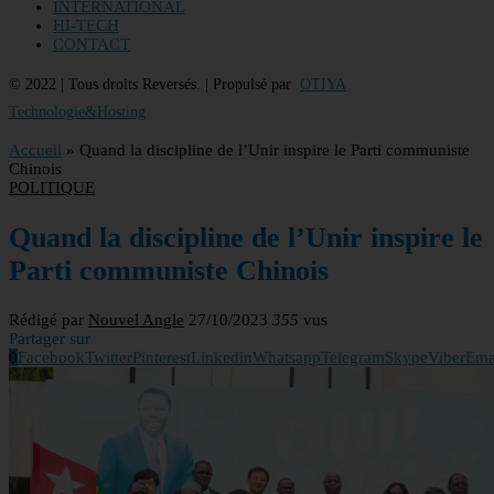
INTERNATIONAL
HI-TECH
CONTACT
© 2022 | Tous droits Reversés. | Propulsé par
OTIYA
Technologie&Hosting
Accueil
»
Quand la discipline de l’Unir inspire le Parti communiste
Chinois
POLITIQUE
Quand la discipline de l’Unir inspire le
Parti communiste Chinois
Rédigé par
Nouvel Angle
27/10/2023
355
vus
Partager sur
0
Facebook
Twitter
Pinterest
Linkedin
Whatsapp
Telegram
Skype
Viber
Ema