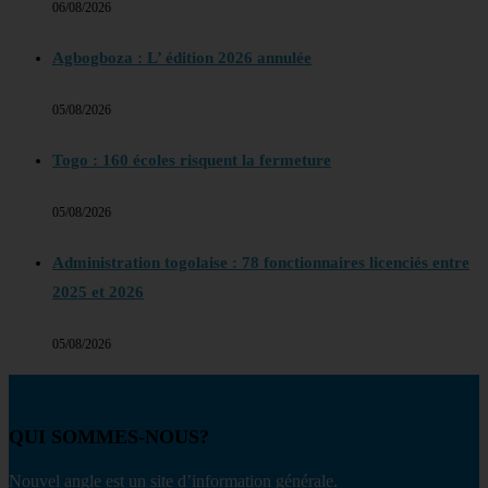
06/08/2026
Agbogboza : L’ édition 2026 annulée
05/08/2026
Togo : 160 écoles risquent la fermeture
05/08/2026
Administration togolaise : 78 fonctionnaires licenciés entre
2025 et 2026
05/08/2026
QUI SOMMES-NOUS?
Nouvel angle est un site d’information générale.