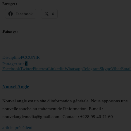
Partager :
Facebook
X
J’aime ça :
Discipline
PCC
UNIR
Partager sur
0
Facebook
Twitter
Pinterest
Linkedin
Whatsapp
Telegram
Skype
Viber
Emai
Nouvel Angle
Nouvel angle est un site d'information générale. Nous apportons une
nouvelle touche au traitement de l'information. E-mail :
nouvelanglemedia@gmail.com | Contact : +228 99 40 71 60
article précédent