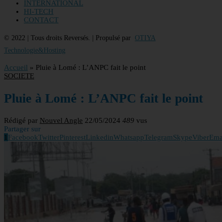
INTERNATIONAL
HI-TECH
CONTACT
© 2022 | Tous droits Reversés. | Propulsé par
OTIYA
Technologie&Hosting
Accueil
»
Pluie à Lomé : L’ANPC fait le point
SOCIETE
Pluie à Lomé : L’ANPC fait le point
Rédigé par
Nouvel Angle
22/05/2024
489
vus
Partager sur
1
Facebook
Twitter
Pinterest
Linkedin
Whatsapp
Telegram
Skype
Viber
Ema