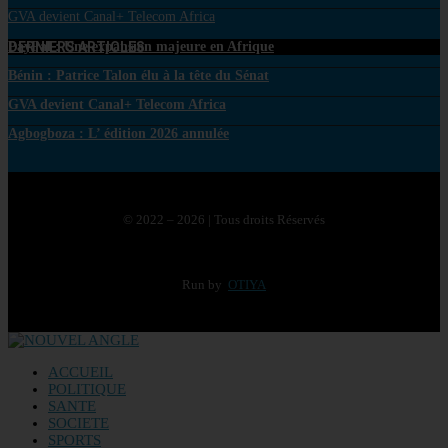
GVA devient Canal+ Telecom Africa
DERNIERS ARTICLES
PayPal : Une expansion majeure en Afrique
Bénin : Patrice Talon élu à la tête du Sénat
GVA devient Canal+ Telecom Africa
Agbogboza : L’ édition 2026 annulée
© 2022 – 2026 | Tous droits Réservés
Run by
OTIYA
ACCUEIL
POLITIQUE
SANTE
SOCIETE
SPORTS