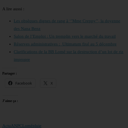
A lire aussi :
Les obsèques dignes de rang à ‘’Mme Creppy’’, la doyenne
des Nana Benz
Salon de l’Emploi : Un tremplin vers le marché du travail
Réserves administratives : Ultimatum fixé au 5 décembre
Clarifications de la BB Lomé sur la destruction d’un lot de riz
impropre
Partager :
Facebook
X
J’aime ça :
Actu
ANPC
Lomé
pluie