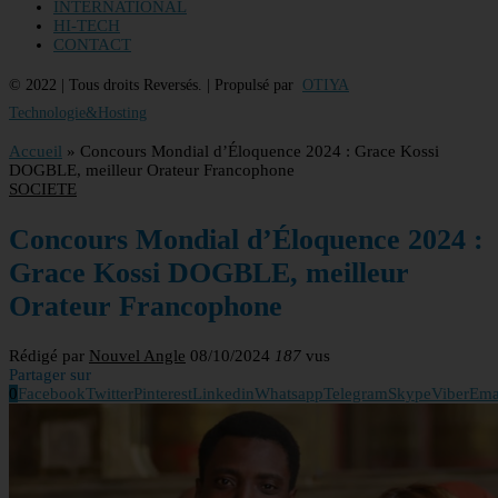
INTERNATIONAL
HI-TECH
CONTACT
© 2022 | Tous droits Reversés. | Propulsé par
OTIYA
Technologie&Hosting
Accueil
»
Concours Mondial d’Éloquence 2024 : Grace Kossi
DOGBLE, meilleur Orateur Francophone
SOCIETE
Concours Mondial d’Éloquence 2024 :
Grace Kossi DOGBLE, meilleur
Orateur Francophone
Rédigé par
Nouvel Angle
08/10/2024
187
vus
Partager sur
0
Facebook
Twitter
Pinterest
Linkedin
Whatsapp
Telegram
Skype
Viber
Ema