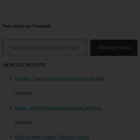
Nous suivre sur Facebook
Saisissez votre adresse e-mail…
Abonnez-vous
ARTICLES RECENTS
PayPal : Une expansion majeure en Afrique
06/08/2026
Bénin : Patrice Talon élu à la tête du Sénat
06/08/2026
GVA devient Canal+ Telecom Africa