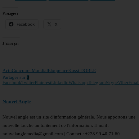
Partager :
Facebook
X
J’aime ça :
Actu
Concours Mondial
Eloquence
Kossi DOBLE
Partager sur
0
Facebook
Twitter
Pinterest
Linkedin
Whatsapp
Telegram
Skype
Viber
Emai
Nouvel Angle
Nouvel angle est un site d'information générale. Nous apportons une
nouvelle touche au traitement de l'information. E-mail :
nouvelanglemedia@gmail.com | Contact : +228 99 40 71 60