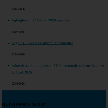
06/08/2026
Agbogboza : L’ édition 2026 annulée
05/08/2026
Togo : 160 écoles risquent la fermeture
05/08/2026
Administration togolaise : 78 fonctionnaires licenciés entre
2025 et 2026
05/08/2026
QUI SOMMES-NOUS?