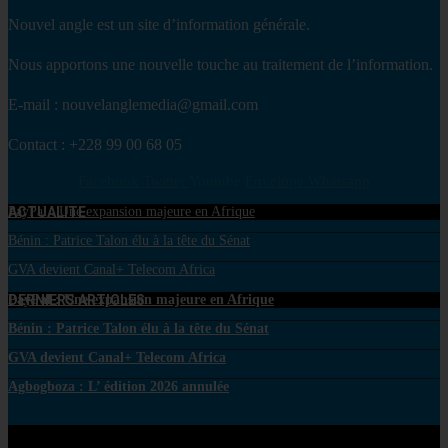
Nouvel angle est un site d’information générale.
Nous apportons une nouvelle touche au traitement de l’information.
E-mail : nouvelanglemedia@gmail.com
Contact : +228 99 00 68 05
Facebook
Twitter
Youtube
Envelope
Whatsapp
ACTUALITE
PayPal : Une expansion majeure en Afrique
Bénin : Patrice Talon élu à la tête du Sénat
GVA devient Canal+ Telecom Africa
DERNIERS ARTICLES
PayPal : Une expansion majeure en Afrique
Bénin : Patrice Talon élu à la tête du Sénat
GVA devient Canal+ Telecom Africa
Agbogboza : L’ édition 2026 annulée