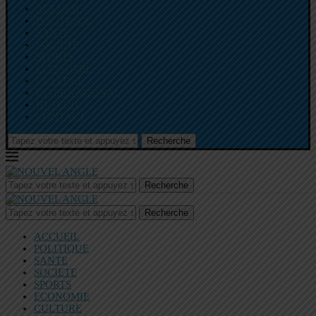
ACCUEIL
POLITIQUE
SANTE
SOCIETE
SPORTS
ECONOMIE
CULTURE
INTERNATIONAL
HI-TECH
CONTACT
Recherche
Recherche
Recherche
ACCUEIL
POLITIQUE
SANTE
SOCIETE
SPORTS
ECONOMIE
CULTURE