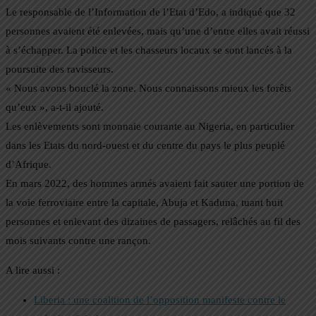
Le responsable de l’Information de l’Etat d’Edo, a indiqué que 32
personnes avaient été enlevées, mais qu’une d’entre elles avait réussi
à s’échapper. La police et les chasseurs locaux se sont lancés à la
poursuite des ravisseurs.
« Nous avons bouclé la zone. Nous connaissons mieux les forêts
qu’eux », a-t-il ajouté.
Les enlèvements sont monnaie courante au Nigeria, en particulier
dans les Etats du nord-ouest et du centre du pays le plus peuplé
d’Afrique.
En mars 2022, des hommes armés avaient fait sauter une portion de
la voie ferroviaire entre la capitale, Abuja et Kaduna, tuant huit
personnes et enlevant des dizaines de passagers, relâchés au fil des
mois suivants contre une rançon.
A lire aussi :
Liberia : une coalition de l’opposition manifeste contre le