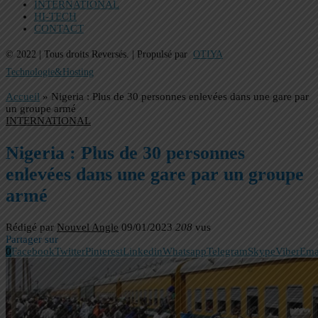
INTERNATIONAL
HI-TECH
CONTACT
© 2022 | Tous droits Reversés. | Propulsé par
OTIYA
Technologie&Hosting
Accueil
»
Nigeria : Plus de 30 personnes enlevées dans une gare par
un groupe armé
INTERNATIONAL
Nigeria : Plus de 30 personnes
enlevées dans une gare par un groupe
armé
Rédigé par
Nouvel Angle
09/01/2023
208
vus
Partager sur
0
Facebook
Twitter
Pinterest
Linkedin
Whatsapp
Telegram
Skype
Viber
Ema