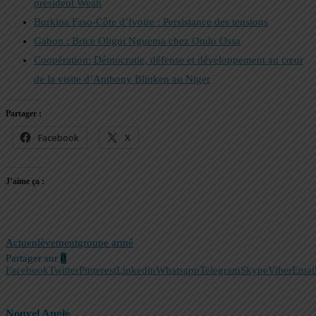
président Weah
Burkina Faso-Côte d’Ivoire : Persistance des tensions
Gabon : Brice Oligui Nguema chez Ondo Ossa
Coopération: Démocratie, défense et développement au cœur
de la visite d’Anthony Blinken au Niger
Partager :
Facebook
X
J’aime ça :
Actu
enlèvement
groupe armé
Partager sur
0
Facebook
Twitter
Pinterest
Linkedin
Whatsapp
Telegram
Skype
Viber
Emai
Nouvel Angle