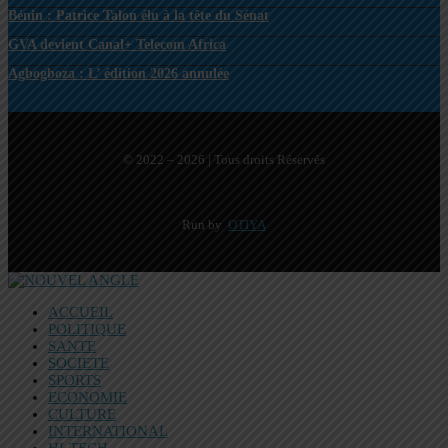
Bénin : Patrice Talon élu à la tête du Sénat
GVA devient Canal+ Telecom Africa
Agbogboza : L’ édition 2026 annulée
© 2022 – 2026 | Tous droits Réservés
Run by
OTIYA
ACCUEIL
POLITIQUE
SANTE
SOCIETE
SPORTS
ECONOMIE
CULTURE
INTERNATIONAL