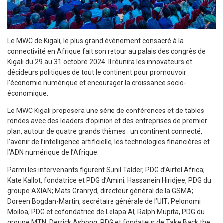
Le MWC de Kigali, le plus grand événement consacré à la
connectivité en Afrique fait son retour au palais des congrès de
Kigali du 29 au 31 octobre 2024. Il réunira les innovateurs et
décideurs politiques de tout le continent pour promouvoir
l’économie numérique et encourager la croissance socio-
économique.
Le MWC Kigali proposera une série de conférences et de tables
rondes avec des leaders d’opinion et des entreprises de premier
plan, autour de quatre grands thèmes : un continent connecté,
l’avenir de l’intelligence artificielle, les technologies financières et
l’ADN numérique de l’Afrique.
Parmi les intervenants figurent Sunil Talder, PDG d’Airtel Africa;
Kate Kallot, fondatrice et PDG d’Amini; Hassanein Hiridjee, PDG du
groupe AXIAN; Mats Granryd, directeur général de la GSMA;
Doreen Bogdan-Martin, secrétaire générale de l’UIT; Pelonomi
Moiloa, PDG et cofondatrice de Lelapa AI; Ralph Mupita, PDG du
groupe MTN; Derrick Ashong, PDG et fondateur de Take Back the