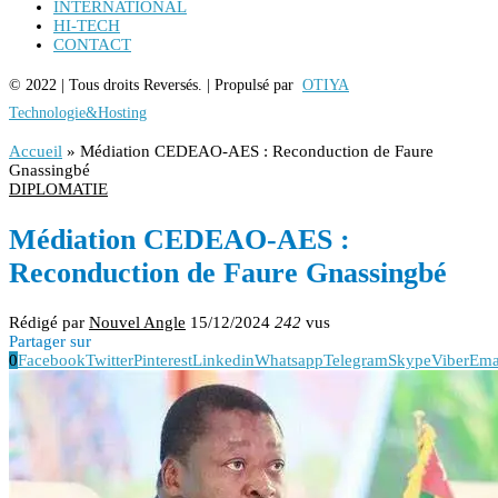
INTERNATIONAL
HI-TECH
CONTACT
© 2022 | Tous droits Reversés. | Propulsé par
OTIYA
Technologie&Hosting
Accueil
»
Médiation CEDEAO-AES : Reconduction de Faure
Gnassingbé
DIPLOMATIE
Médiation CEDEAO-AES :
Reconduction de Faure Gnassingbé
Rédigé par
Nouvel Angle
15/12/2024
242
vus
Partager sur
0
Facebook
Twitter
Pinterest
Linkedin
Whatsapp
Telegram
Skype
Viber
Ema