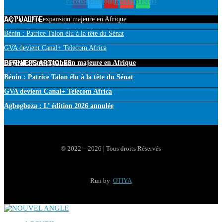
Facebook
Twitter
Youtube
Envelope
Whatsapp
ACTUALITE
PayPal : Une expansion majeure en Afrique
Bénin : Patrice Talon élu à la tête du Sénat
GVA devient Canal+ Telecom Africa
DERNIERS ARTICLES
PayPal : Une expansion majeure en Afrique
Bénin : Patrice Talon élu à la tête du Sénat
GVA devient Canal+ Telecom Africa
Agbogboza : L’ édition 2026 annulée
© 2022 – 2026 | Tous droits Réservés
Run by
OTIYA