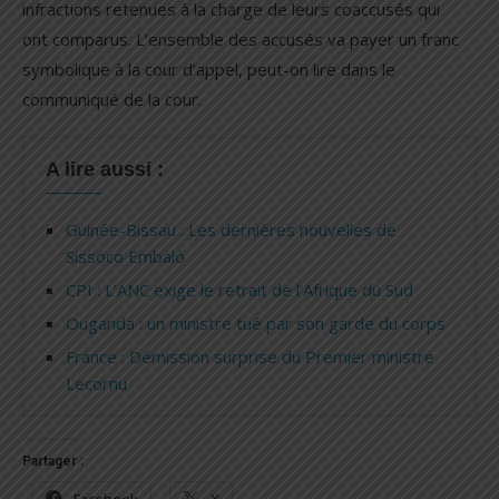
infractions retenues à la charge de leurs coaccusés qui
ont comparus. L’ensemble des accusés va payer un franc
symbolique à la cour d’appel, peut-on lire dans le
communiqué de la cour.
A lire aussi :
Guinée-Bissau : Les dernières nouvelles de
Sissoco Embaló
CPI : L’ANC exige le retrait de l’Afrique du Sud
Ouganda : un ministre tué par son garde du corps
France : Démission surprise du Premier ministre
Lecornu
Partager :
Facebook
X