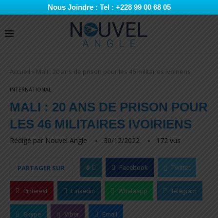
Nous Joindre : Tel : +228 99 00 68 05
Accueil
»
Mali : 20 ans de prison pour les 46 militaires ivoiriens
INTERNATIONAL
MALI : 20 ANS DE PRISON POUR
LES 46 MILITAIRES IVOIRIENS
Rédigé par
Nouvel Angle
30/12/2022
172
vus
0
PARTAGER SUR
Facebook
Twitter
Pinterest
Linkedin
Whatsapp
Telegram
Skype
Viber
Email