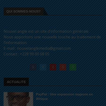
QUI SOMMES-NOUS?
Nouvel angle est un site d’information générale.
Nous apportons une nouvelle touche au traitement de
l’information.
E-mail : nouvelanglemedia@gmail.com
Contact : +228 99 00 68 05
ACTUALITE
PayPal : Une expansion majeure en
Afrique