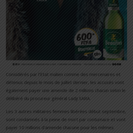
Considérés par l’Etat malien comme des mercenaires et
détenus depuis le mois de juillet dernier, les accusés vont
également payer une amende de 2 millions chacun selon le
délibéré du procureur général Ladji SARA.
Les 3 autres militaires femmes libérées début septembre,
sont condamnés à la peine de mort par contumace et vont
payer 10 millions d’amende chacune pour les mêmes