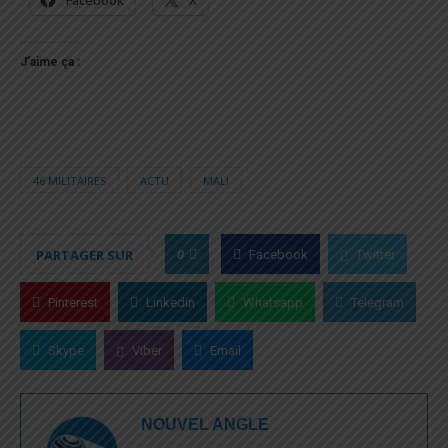
J’aime ça :
46 MILITAIRES
ACTU
MALI
0
PARTAGER SUR
Facebook
Twitter
Pinterest
Linkedin
Whatsapp
Telegram
Skype
Viber
Email
NOUVEL ANGLE