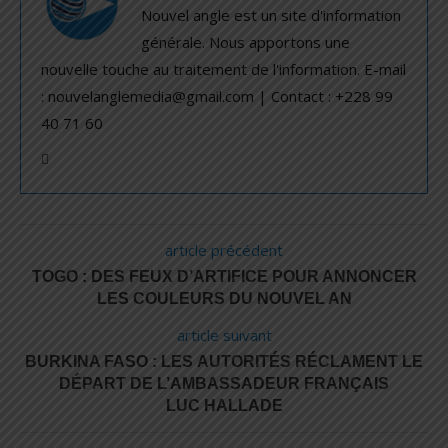
Nouvel angle est un site d'information
générale. Nous apportons une
nouvelle touche au traitement de l'information. E-mail
: nouvelanglemedia@gmail.com | Contact : +228 99
40 71 60
article précédent
TOGO : DES FEUX D’ARTIFICE POUR ANNONCER
LES COULEURS DU NOUVEL AN
article suivant
BURKINA FASO : LES AUTORITÉS RÉCLAMENT LE
DÉPART DE L’AMBASSADEUR FRANÇAIS
LUC HALLADE