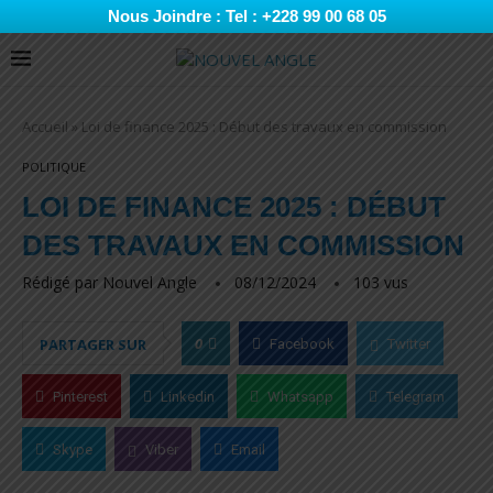
Nous Joindre : Tel : +228 99 00 68 05
Accueil
»
Loi de finance 2025 : Début des travaux en commission
POLITIQUE
LOI DE FINANCE 2025 : DÉBUT
DES TRAVAUX EN COMMISSION
Rédigé par
Nouvel Angle
08/12/2024
103
vus
0
PARTAGER SUR
Facebook
Twitter
Pinterest
Linkedin
Whatsapp
Telegram
Skype
Viber
Email