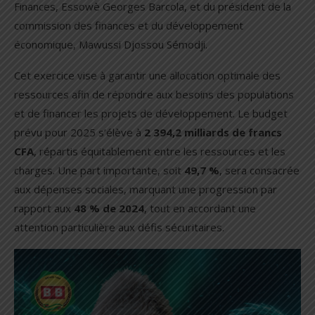
Finances, Essowè Georges Barcola, et du président de la
commission des finances et du développement
économique, Mawussi Djossou Sémodji.
Cet exercice vise à garantir une allocation optimale des
ressources afin de répondre aux besoins des populations
et de financer les projets de développement. Le budget
prévu pour 2025 s’élève à
2 394,2 milliards de francs
CFA
, répartis équitablement entre les ressources et les
charges. Une part importante, soit
49,7 %
, sera consacrée
aux dépenses sociales, marquant une progression par
rapport aux
48 % de 2024
, tout en accordant une
attention particulière aux défis sécuritaires.