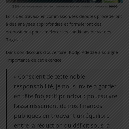
Lors des travaux en commission, les députés procèderont
à des analyses approfondies et formuleront des
propositions pour améliorer les conditions de vie des
Togolais.
Dans son discours d’ouverture, Kodjo Adédzé a souligné
l’importance de cet exercice :
« Conscient de cette noble
responsabilité, je nous invite à garder
en tête l’objectif principal : poursuivre
l’assainissement de nos finances
publiques en trouvant un équilibre
entre la réduction du déficit sous la