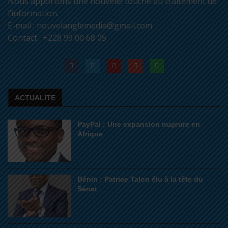
Nous apportons une nouvelle touche au traitement de
l’information.
E-mail : nouvelanglemedia@gmail.com
Contact : +228 99 00 68 05
ACTUALITE
PayPal : Une expansion majeure en
Afrique
Bénin : Patrice Talon élu à la tête du
Sénat