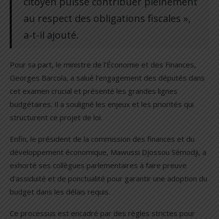
citoyen puisse contribuer pleinement
au respect des obligations fiscales »,
a-t-il ajouté.
Pour sa part, le ministre de l’Économie et des Finances,
Georges Barcola, a salué l’engagement des députés dans
cet examen crucial et présenté les grandes lignes
budgétaires. Il a souligné les enjeux et les priorités qui
structurent ce projet de loi.
Enfin, le président de la commission des finances et du
développement économique, Mawussi Djossou Sémodji, a
exhorté ses collègues parlementaires à faire preuve
d’assiduité et de ponctualité pour garantir une adoption du
budget dans les délais requis.
Ce processus est encadré par des règles strictes pour