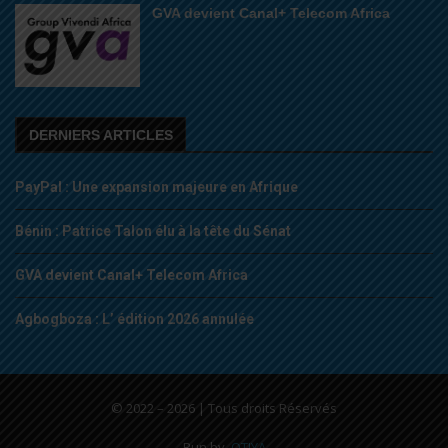
GVA devient Canal+ Telecom Africa
DERNIERS ARTICLES
PayPal : Une expansion majeure en Afrique
Bénin : Patrice Talon élu à la tête du Sénat
GVA devient Canal+ Telecom Africa
Agbogboza : L’ édition 2026 annulée
© 2022 – 2026 | Tous droits Réservés
Run by
OTIYA