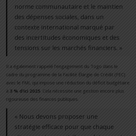
norme communautaire et le maintien
des dépenses sociales, dans un
contexte international marqué par
des incertitudes économiques et des
tensions sur les marchés financiers. »
Il a également rappelé l’engagement du Togo dans le
cadre du programme de la Facilité Élargie de Crédit (FEC)
avec le FMI, qui impose une réduction du déficit budgétaire
à
3 % d’ici 2025
. Cela nécessite une gestion encore plus
rigoureuse des finances publiques.
« Nous devons proposer une
stratégie efficace pour que chaque