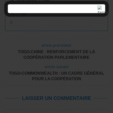
nouvelanglemedia@gmail.com | Contact : +228 99
40 71 60
article précédent
TOGO-CHINE : RENFORCEMENT DE LA
COOPÉRATION PARLEMENTAIRE
article suivant
TOGO-COMMONWEALTH : UN CADRE GÉNÉRAL
POUR LA COOPÉRATION
LAISSER UN COMMENTAIRE