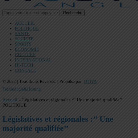
Recherche
ACCUEIL
POLITIQUE
SANTE
SOCIETE
SPORTS
ECONOMIE
CULTURE
INTERNATIONAL
HI-TECH
CONTACT
© 2022 | Tous droits Reversés. | Propulsé par
OTIYA
Technologie&Hosting
Accueil
»
Législatives et régionales :’’ Une majorité qualifiée’’
POLITIQUE
Législatives et régionales :’’ Une
majorité qualifiée’’