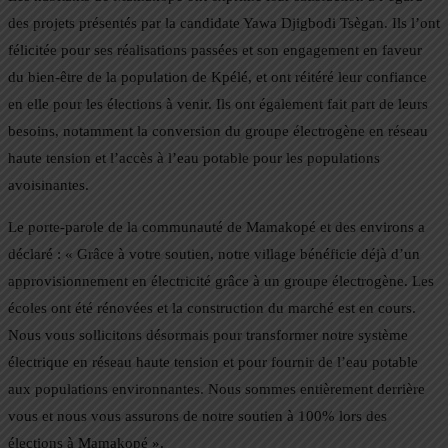
des projets présentés par la candidate Yawa Djigbodi Tsègan. Ils l’ont
félicitée pour ses réalisations passées et son engagement en faveur
du bien-être de la population de Kpélé, et ont réitéré leur confiance
en elle pour les élections à venir. Ils ont également fait part de leurs
besoins, notamment la conversion du groupe électrogène en réseau
haute tension et l’accès à l’eau potable pour les populations
avoisinantes.
Le porte-parole de la communauté de Mamakopé et des environs a
déclaré : « Grâce à votre soutien, notre village bénéficie déjà d’un
approvisionnement en électricité grâce à un groupe électrogène. Les
écoles ont été rénovées et la construction du marché est en cours.
Nous vous sollicitons désormais pour transformer notre système
électrique en réseau haute tension et pour fournir de l’eau potable
aux populations environnantes. Nous sommes entièrement derrière
vous et nous vous assurons de notre soutien à 100% lors des
élections à Mamakopé ».