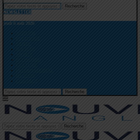
Recherche
NEWSLETTER
jeudi 6 août 2026
ACCUEIL
POLITIQUE
SANTE
SOCIETE
SPORTS
ECONOMIE
CULTURE
INTERNATIONAL
HI-TECH
CONTACT
Recherche
Recherche