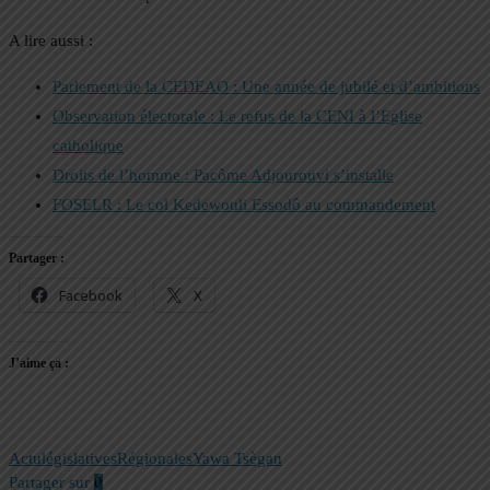
A lire aussi :
Parlement de la CEDEAO : Une année de jubilé et d’ambitions
Observation électorale : Le refus de la CENI à l’Eglise
catholique
Droits de l’homme : Pacôme Adjourouvi s’installe
FOSELR : Le col Kedewouli Essodô au commandement
Partager :
Facebook
X
J’aime ça :
Actu
législatives
Régionales
Yawa Tsègan
Partager sur
0