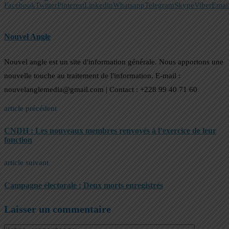
Facebook
Twitter
Pinterest
Linkedin
Whatsapp
Telegram
Skype
Viber
Emai
Nouvel Angle
Nouvel angle est un site d'information générale. Nous apportons une
nouvelle touche au traitement de l'information. E-mail :
nouvelanglemedia@gmail.com | Contact : +228 99 40 71 60
article précédent
CNDH : Les nouveaux membres renvoyés à l’exercice de leur
fonction
article suivant
Campagne électorale : Deux morts enregistrés
Laisser un commentaire