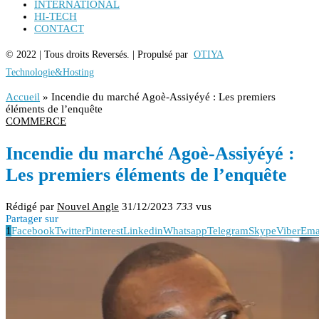
INTERNATIONAL
HI-TECH
CONTACT
© 2022 | Tous droits Reversés. | Propulsé par
OTIYA
Technologie&Hosting
Accueil
»
Incendie du marché Agoè-Assiyéyé : Les premiers
éléments de l’enquête
COMMERCE
Incendie du marché Agoè-Assiyéyé :
Les premiers éléments de l’enquête
Rédigé par
Nouvel Angle
31/12/2023
733
vus
Partager sur
1
Facebook
Twitter
Pinterest
Linkedin
Whatsapp
Telegram
Skype
Viber
Ema