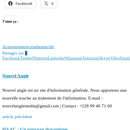
Facebook
X
J’aime ça :
Actu
enquete
incendie
marché
Partager sur
1
Facebook
Twitter
Pinterest
Linkedin
Whatsapp
Telegram
Skype
Viber
Emai
Nouvel Angle
Nouvel angle est un site d'information générale. Nous apportons une
nouvelle touche au traitement de l'information. E-mail :
nouvelanglemedia@gmail.com | Contact : +228 99 40 71 60
article précédent
HAAC : Un nouveau dynamisme