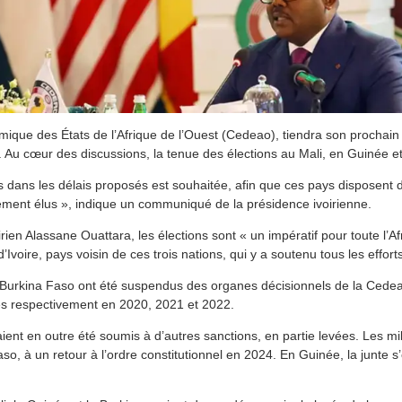
e des États de l’Afrique de l’Ouest (Cedeao), tiendra son prochain s
Au cœur des discussions, la tenue des élections au Mali, en Guinée e
s dans les délais proposés est souhaitée, afin que ces pays disposent 
ement élus », indique un communiqué de la présidence ivoirienne.
irien Alassane Ouattara, les élections sont « un impératif pour toute l’Af
d’Ivoire, pays voisin de ces trois nations, qui y a soutenu tous les effort
e Burkina Faso ont été suspendus des organes décisionnels de la Cedea
res respectivement en 2020, 2021 et 2022.
ient en outre été soumis à d’autres sanctions, en partie levées. Les mi
so, à un retour à l’ordre constitutionnel en 2024. En Guinée, la junte s