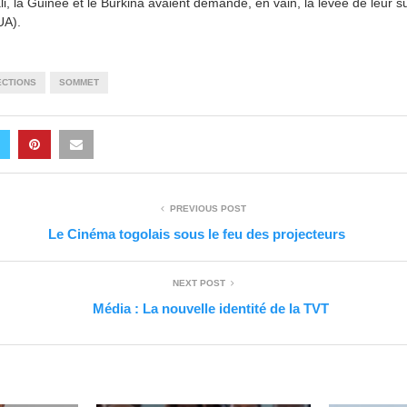
ali, la Guinée et le Burkina avaient demandé, en vain, la levée de leur
UA).
ECTIONS
SOMMET
PREVIOUS POST
Le Cinéma togolais sous le feu des projecteurs
NEXT POST
Média : La nouvelle identité de la TVT