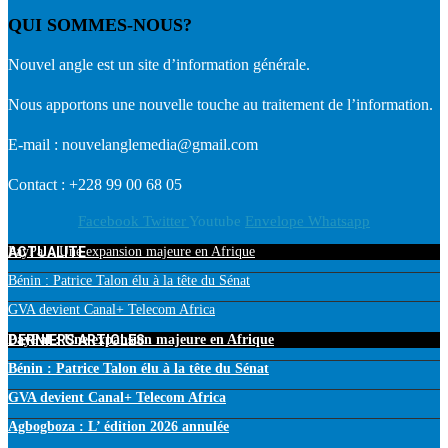
QUI SOMMES-NOUS?
Nouvel angle est un site d’information générale.
Nous apportons une nouvelle touche au traitement de l’information.
E-mail : nouvelanglemedia@gmail.com
Contact : +228 99 00 68 05
Facebook
Twitter
Youtube
Envelope
Whatsapp
ACTUALITE
PayPal : Une expansion majeure en Afrique
Bénin : Patrice Talon élu à la tête du Sénat
GVA devient Canal+ Telecom Africa
DERNIERS ARTICLES
PayPal : Une expansion majeure en Afrique
Bénin : Patrice Talon élu à la tête du Sénat
GVA devient Canal+ Telecom Africa
Agbogboza : L’ édition 2026 annulée