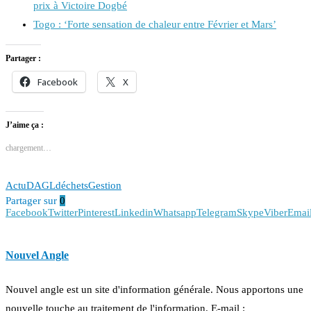
prix à Victoire Dogbé
Togo : ‘Forte sensation de chaleur entre Février et Mars’
Partager :
Facebook
X
J’aime ça :
chargement…
Actu
DAGL
déchets
Gestion
Partager sur
0
Facebook
Twitter
Pinterest
Linkedin
Whatsapp
Telegram
Skype
Viber
Emai
Nouvel Angle
Nouvel angle est un site d'information générale. Nous apportons une
nouvelle touche au traitement de l'information. E-mail :