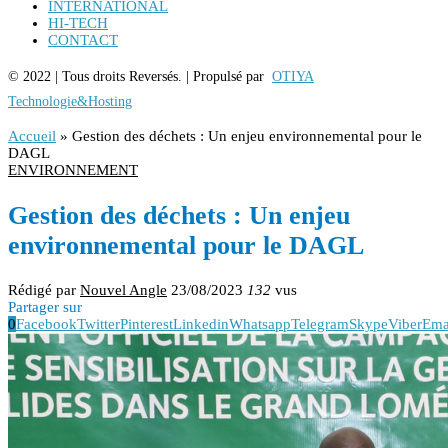
INTERNATIONAL
HI-TECH
CONTACT
© 2022 | Tous droits Reversés. | Propulsé par
OTIYA
Technologie&Hosting
Accueil
»
Gestion des déchets : Un enjeu environnemental pour le
DAGL
ENVIRONNEMENT
Gestion des déchets : Un enjeu
environnemental pour le DAGL
Rédigé par
Nouvel Angle
23/08/2023
132
vus
Partager sur
0
Facebook
Twitter
Pinterest
Linkedin
Whatsapp
Telegram
Skype
Viber
Ema