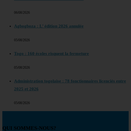
06/08/2026
Agbogboza : L’ édition 2026 annulée
05/08/2026
Togo : 160 écoles risquent la fermeture
05/08/2026
Administration togolaise : 78 fonctionnaires licenciés entre
2025 et 2026
05/08/2026
QUI SOMMES-NOUS?