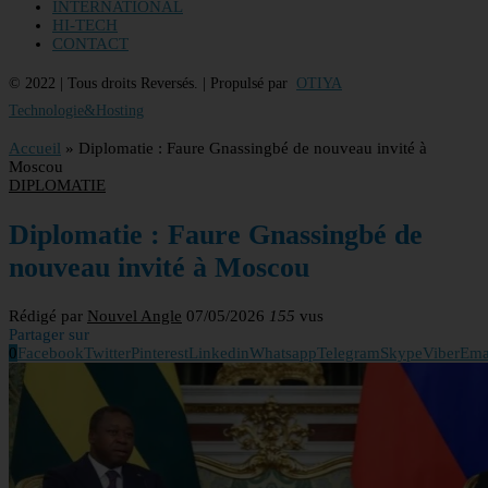
INTERNATIONAL
HI-TECH
CONTACT
© 2022 | Tous droits Reversés. | Propulsé par
OTIYA
Technologie&Hosting
Accueil
»
Diplomatie : Faure Gnassingbé de nouveau invité à
Moscou
DIPLOMATIE
Diplomatie : Faure Gnassingbé de
nouveau invité à Moscou
Rédigé par
Nouvel Angle
07/05/2026
155
vus
Partager sur
0
Facebook
Twitter
Pinterest
Linkedin
Whatsapp
Telegram
Skype
Viber
Ema