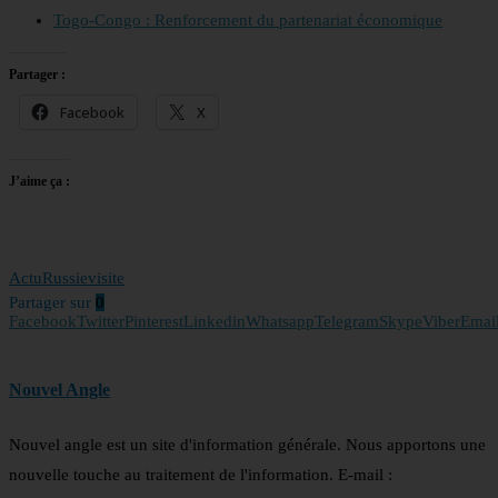
Togo-Congo : Renforcement du partenariat économique
Partager :
Facebook
X
J’aime ça :
Actu
Russie
visite
Partager sur
0
Facebook
Twitter
Pinterest
Linkedin
Whatsapp
Telegram
Skype
Viber
Emai
Nouvel Angle
Nouvel angle est un site d'information générale. Nous apportons une
nouvelle touche au traitement de l'information. E-mail :