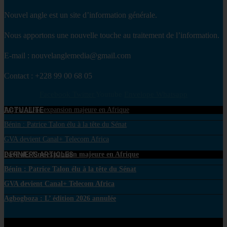
Nouvel angle est un site d’information générale.
Nous apportons une nouvelle touche au traitement de l’information.
E-mail : nouvelanglemedia@gmail.com
Contact : +228 99 00 68 05
Facebook
Twitter
Youtube
Envelope
Whatsapp
ACTUALITE
PayPal : Une expansion majeure en Afrique
Bénin : Patrice Talon élu à la tête du Sénat
GVA devient Canal+ Telecom Africa
DERNIERS ARTICLES
PayPal : Une expansion majeure en Afrique
Bénin : Patrice Talon élu à la tête du Sénat
GVA devient Canal+ Telecom Africa
Agbogboza : L’ édition 2026 annulée