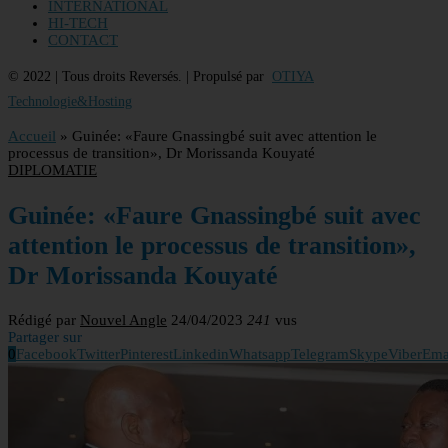
INTERNATIONAL
HI-TECH
CONTACT
© 2022 | Tous droits Reversés. | Propulsé par
OTIYA
Technologie&Hosting
Accueil
»
Guinée: «Faure Gnassingbé suit avec attention le
processus de transition», Dr Morissanda Kouyaté
DIPLOMATIE
Guinée: «Faure Gnassingbé suit avec
attention le processus de transition»,
Dr Morissanda Kouyaté
Rédigé par
Nouvel Angle
24/04/2023
241
vus
Partager sur
0
Facebook
Twitter
Pinterest
Linkedin
Whatsapp
Telegram
Skype
Viber
Ema