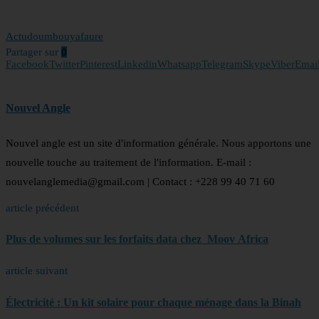
Actu
doumbouya
faure
Partager sur
0
Facebook
Twitter
Pinterest
Linkedin
Whatsapp
Telegram
Skype
Viber
Emai
Nouvel Angle
Nouvel angle est un site d'information générale. Nous apportons une
nouvelle touche au traitement de l'information. E-mail :
nouvelanglemedia@gmail.com | Contact : +228 99 40 71 60
article précédent
Plus de volumes sur les forfaits data chez Moov Africa
article suivant
Électricité : Un kit solaire pour chaque ménage dans la Binah