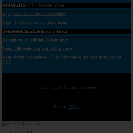
ACTUALITE
GVA devient Canal+ Telecom Africa
Agbogboza : L’ édition 2026 annulée
Togo : 160 écoles risquent la fermeture
DERNIERS ARTICLES
GVA devient Canal+ Telecom Africa
Agbogboza : L’ édition 2026 annulée
Togo : 160 écoles risquent la fermeture
Administration togolaise : 78 fonctionnaires licenciés entre 2025 et
2026
© 2022 – 2026 | Tous droits Réservés
Run by
OTIYA
ACCUEIL