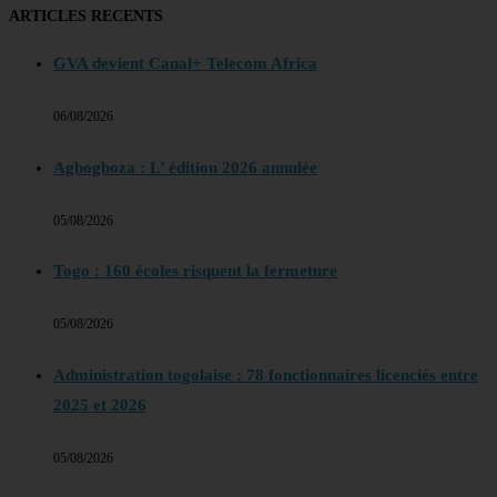
ARTICLES RECENTS
GVA devient Canal+ Telecom Africa
06/08/2026
Agbogboza : L’ édition 2026 annulée
05/08/2026
Togo : 160 écoles risquent la fermeture
05/08/2026
Administration togolaise : 78 fonctionnaires licenciés entre
2025 et 2026
05/08/2026