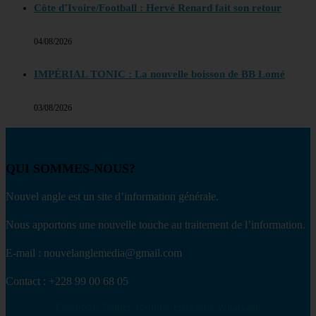
Côte d’Ivoire/Football : Hervé Renard fait son retour
04/08/2026
IMPÉRIAL TONIC : La nouvelle boisson de BB Lomé
03/08/2026
QUI SOMMES-NOUS?
Nouvel angle est un site d’information générale.
Nous apportons une nouvelle touche au traitement de l’information.
E-mail : nouvelanglemedia@gmail.com
Contact : +228 99 00 68 05
Facebook
Twitter
Youtube
Envelope
Whatsapp