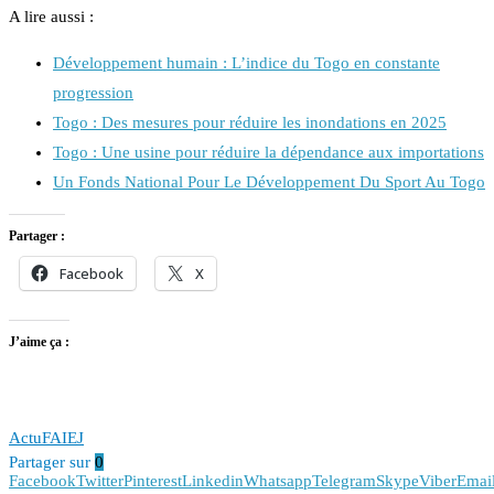
A lire aussi :
Développement humain : L’indice du Togo en constante
progression
Togo : Des mesures pour réduire les inondations en 2025
Togo : Une usine pour réduire la dépendance aux importations
Un Fonds National Pour Le Développement Du Sport Au Togo
Partager :
Facebook
X
J’aime ça :
Actu
FAIEJ
Partager sur
0
Facebook
Twitter
Pinterest
Linkedin
Whatsapp
Telegram
Skype
Viber
Emai