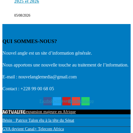
2025 et 2026
05/08/2026
QUI SOMMES-NOUS?
Nouvel angle est un site d’information générale.
Nous apportons une nouvelle touche au traitement de l’information.
E-mail : nouvelanglemedia@gmail.com
Contact : +228 99 00 68 05
Facebook
Twitter
Youtube
Envelope
Whatsapp
ACTUALITE
PayPal : Une expansion majeure en Afrique
Bénin : Patrice Talon élu à la tête du Sénat
GVA devient Canal+ Telecom Africa