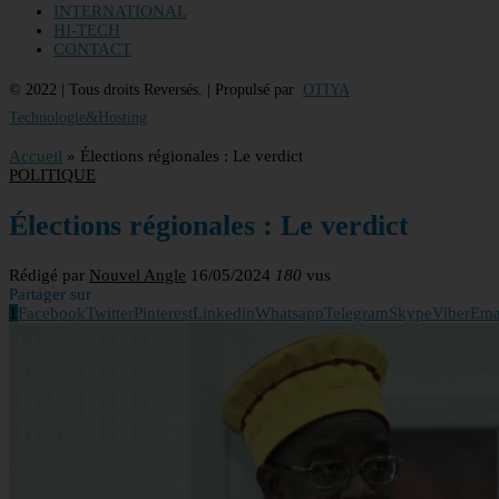
INTERNATIONAL
HI-TECH
CONTACT
© 2022 | Tous droits Reversés. | Propulsé par
OTIYA
Technologie&Hosting
Accueil
»
Élections régionales : Le verdict
POLITIQUE
Élections régionales : Le verdict
Rédigé par
Nouvel Angle
16/05/2024
180
vus
Partager sur
1
Facebook
Twitter
Pinterest
Linkedin
Whatsapp
Telegram
Skype
Viber
Ema