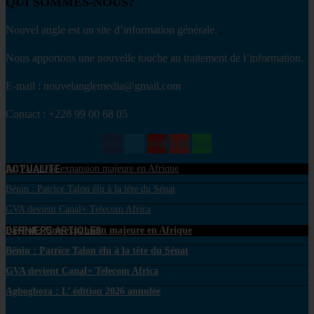
QUI SOMMES-NOUS?
Nouvel angle est un site d’information générale.
Nous apportons une nouvelle touche au traitement de l’information.
E-mail : nouvelanglemedia@gmail.com
Contact : +228 99 00 68 05
Facebook
Twitter
Youtube
Envelope
Whatsapp
ACTUALITE
PayPal : Une expansion majeure en Afrique
Bénin : Patrice Talon élu à la tête du Sénat
GVA devient Canal+ Telecom Africa
DERNIERS ARTICLES
PayPal : Une expansion majeure en Afrique
Bénin : Patrice Talon élu à la tête du Sénat
GVA devient Canal+ Telecom Africa
Agbogboza : L’ édition 2026 annulée