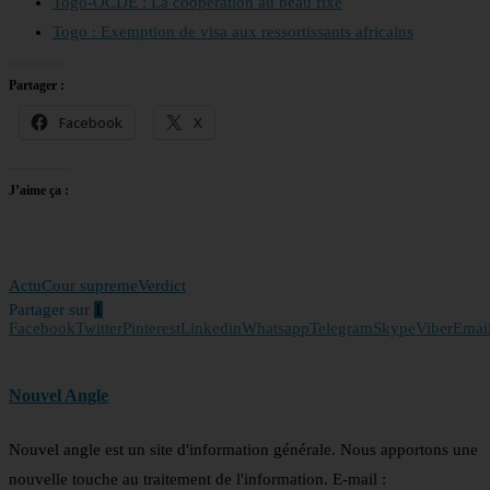
Togo-OCDE : La coopération au beau fixe
Togo : Exemption de visa aux ressortissants africains
Partager :
Facebook
X
J’aime ça :
Actu
Cour supreme
Verdict
Partager sur
1
Facebook
Twitter
Pinterest
Linkedin
Whatsapp
Telegram
Skype
Viber
Emai
Nouvel Angle
Nouvel angle est un site d'information générale. Nous apportons une
nouvelle touche au traitement de l'information. E-mail :